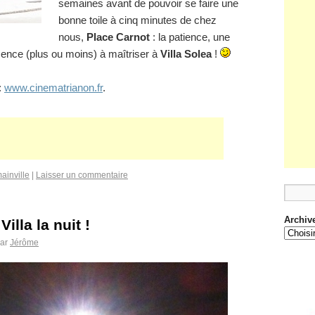
semaines avant de pouvoir se faire une
bonne toile à cinq minutes de chez
nous,
Place Carnot
: la patience, une
ence (plus ou moins) à maîtriser à
Villa Solea
!
:
www.cinematrianon.fr
.
ainville
|
Laisser un commentaire
Archiv
illa la nuit !
ar
Jérôme