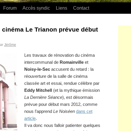
Forum
Accès syndic
Liens
Contact
 cinéma Le Trianon prévue début
ar
Jérôme
Les travaux de rénovation du cinéma
intercommunal de
Romainville
et
Noisy-le-Sec
accusent du retard : la
réouverture de la salle de cinéma
classée art et essai, rendue célèbre par
Eddy Mitchell
(et la mythique émission
La Dernière Séance
), est désormais
prévue pour début mars 2012, comme
nous l’apprend
Le Noiséen
dans cet
article
.
Il va donc nous falloir patienter quelques