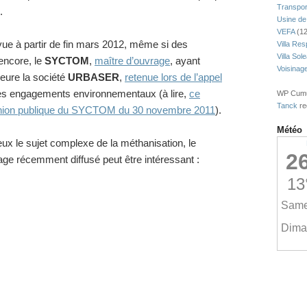
Transpor
.
Usine de
VEFA
(12
vue à partir de fin mars 2012, même si des
Villa Res
Villa Sol
encore, le
SYCTOM
,
maître d’ouvrage
, ayant
Voisinag
ure la société
URBASER
,
retenue lors de l’appel
ses engagements environnementaux (à lire,
ce
WP Cumul
Tanck
re
union publique du SYCTOM du 30 novembre 2011
).
Météo
ux le sujet complexe de la méthanisation, le
age récemment diffusé peut être intéressant :