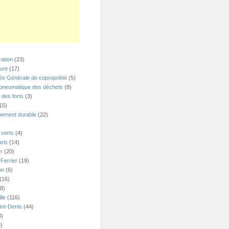
ation
(23)
ture
(17)
e Générale de copropriété
(5)
 pneumatique des déchets
(8)
 des forts
(3)
15)
ement durable
(22)
verts
(4)
ris
(14)
er
(20)
Ferrier
(19)
on
(6)
(16)
8)
lle
(116)
int-Denis
(44)
3)
)