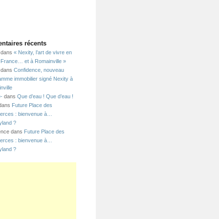
taires récents
dans
« Nexity, l’art de vivre en
e-France… et à Romainville »
dans
Confidence, nouveau
amme immobilier signé Nexity à
nville
=-
dans
Que d’eau ! Que d’eau !
 dans
Future Place des
rces : bienvenue à…
yland ?
ence dans
Future Place des
rces : bienvenue à…
yland ?