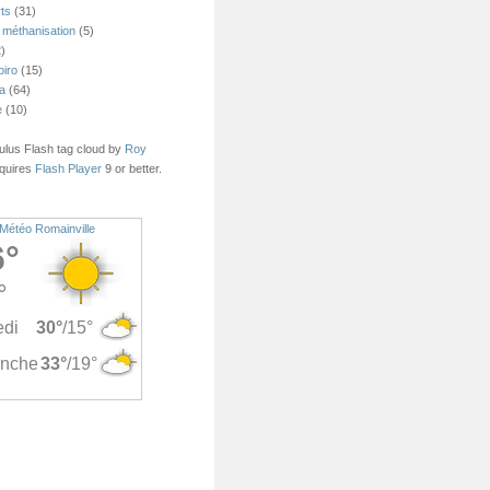
ts
(31)
 méthanisation
(5)
)
piro
(15)
ea
(64)
e
(10)
us Flash tag cloud by
Roy
quires
Flash Player
9 or better.
Météo Romainville