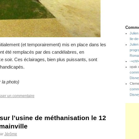
Commen
Julien
Ile-d
nitialement (et temporairement) mis en place dans les
Julien
progr
 ont été remplacés par des candélabres, en
Romai
e soir. Ces éclairages, bien plus puissants, sont
-=chf
handicapés.
opak
comme
Disne
 la photo)
Clem
comme
Disne
sser un commentaire
ur l’usine de méthanisation le 12
ainville
ar
Jérôme