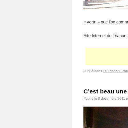
« vertu » que l’on comm
Site Internet du Trianon 
Publié dans
Le Trianon
,
Rom
C’est beau une V
Publié le
8 décembre 2011
p