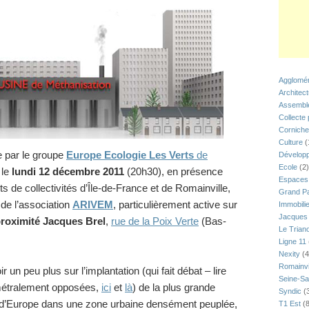
Agglomér
Architec
Assemblé
Collecte
Corniche
Culture
(
e par le groupe
Europe Ecologie Les Verts
de
Développ
Ecole
(2)
 le
lundi 12 décembre 2011
(20h30), en présence
Espaces 
ts de collectivités d’Île-de-France et de Romainville,
Grand Pa
 de l’association
ARIVEM
, particulièrement active sur
Immobili
Jacques 
roximité Jacques Brel
,
rue de la Poix Verte
(Bas-
Le Trian
Ligne 11
Nexity
(4
Romainvi
r un peu plus sur l’implantation (qui fait débat – lire
Seine-Sa
métralement opposées,
ici
et
là
) de la plus grande
Syndic
(
 d’Europe dans une zone urbaine densément peuplée,
T1 Est
(8