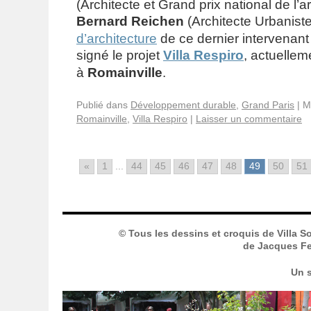
(Architecte et Grand prix national de l’a
Bernard Reichen
(Architecte Urbanist
d’architecture
de ce dernier intervenan
signé le projet
Villa Respiro
, actuellem
à
Romainville
.
Publié dans
Développement durable
,
Grand Paris
|
M
Romainville
,
Villa Respiro
|
Laisser un commentaire
«
1
...
44
45
46
47
48
49
50
51
© Tous les dessins et croquis de Villa S
de Jacques Fer
Un s