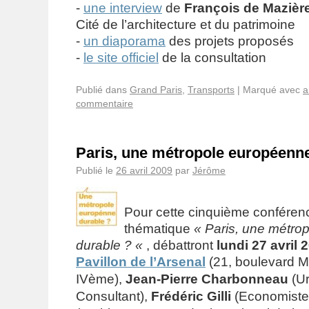
-
une interview
de
François de Mazièr
Cité de l’architecture et du patrimoine
-
un diaporama
des projets proposés
-
le site officiel
de la consultation
Publié dans
Grand Paris
,
Transports
|
Marqué avec
a
commentaire
Paris, une métropole européenne
Publié le
26 avril 2009
par
Jérôme
Pour cette cinquième conférenc
thématique
« Paris, une métro
durable ?
«
, débattront
lundi 27 avril 
Pavillon de l’Arsenal
(
21, boulevard M
IVème),
Jean-Pierre Charbonneau
(Ur
Consultant),
Frédéric Gilli
(Economiste