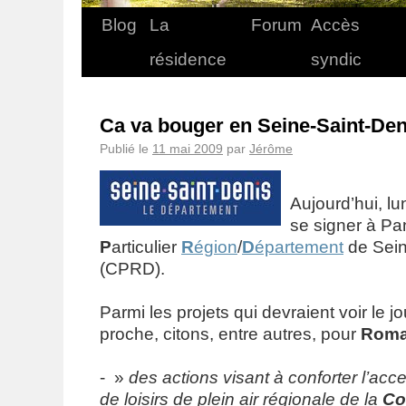
Blog
La
Forum
Accès
résidence
syndic
Ca va bouger en Seine-Saint-Den
Publié le
11 mai 2009
par
Jérôme
Aujourd’hui, lu
se signer à Pa
P
articulier
R
égion
/
D
épartement
de Sein
(CPRD).
Parmi les projets qui devraient voir le j
proche, citons, entre autres, pour
Romai
- »
des actions visant à conforter l’acce
de loisirs de plein air régionale de la
Co