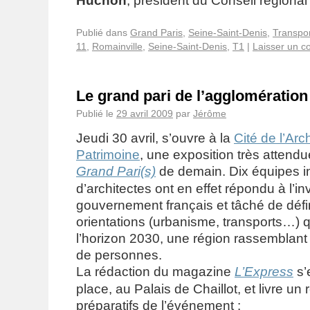
Huchon
, président du Conseil régional
Publié dans
Grand Paris
,
Seine-Saint-Denis
,
Transpo
11
,
Romainville
,
Seine-Saint-Denis
,
T1
|
Laisser un 
Le grand pari de l’agglomération
Publié le
29 avril 2009
par
Jérôme
Jeudi 30 avril, s’ouvre à la
Cité de l’Arc
Patrimoine
, une exposition très attend
Grand Pari(s)
de demain. Dix équipes i
d’architectes ont en effet répondu à l’in
gouvernement français et tâché de défi
orientations (urbanisme, transports…) qu
l’horizon 2030, une région rassemblant 
de personnes.
La rédaction du magazine
L’Express
s’
place, au Palais de Chaillot, et livre un
préparatifs de l’événement :