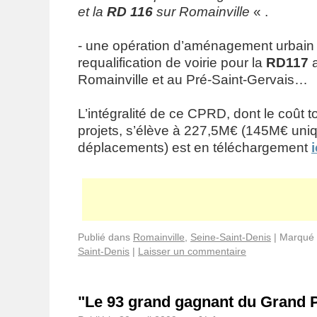
et la
RD 116
sur Romainville
« .
- une opération d’aménagement urbain 
requalification de voirie pour la
RD117
a
Romainville et au Pré-Saint-Gervais…
L’intégralité de ce CPRD, dont le coût t
projets, s’élève à 227,5M€ (145M€ uni
déplacements) est en téléchargement
i
Publié dans
Romainville
,
Seine-Saint-Denis
|
Marqué 
Saint-Denis
|
Laisser un commentaire
"Le 93 grand gagnant du Grand 