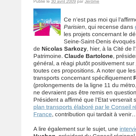
Publié le
30 avril 2009
par
Jérôme
Ce n’est pas moi qui l’affir
Parisien
, qui recense dans
les projets concernant le d
Seine-Saint-Denis évoqué
de
Nicolas Sarkozy
, hier, à la Cité de 
Patrimoine.
Claude Bartolone
, présid
général, a réagi plutôt positivement sur
toutes ces propositions. A noter que les
transports concernant spécifiquement
(prolongements de la ligne 11 du métro
ne devraient pas être remis en question
Président a affirmé que l’Etat verserait 
plan transports élaboré par le Conseil ré
France
, contribution qui tardait à veni
A lire également sur le sujet, une
interv