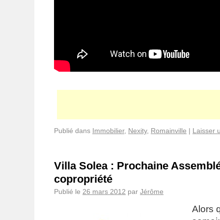
Publié dans
Immobilier
,
Nexity
,
Romainville
|
Laisser 
Villa Solea : Prochaine Assembl
copropriété
Publié le
26 mars 2012
par
Jérôme
Alors 