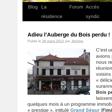
Blog
La
Forum
Accès
résidence
syndic
Adieu l’Auberge du Bois perdu !
Publié le
28 mars 2012
par
Jérôme
C’est u
avions 
nous re
réunion
voisin
« délic
suran
Bois p
laissera
quelques mois à un programme immobili
« prestige », intitulé
Grand Ségur
(
Fim