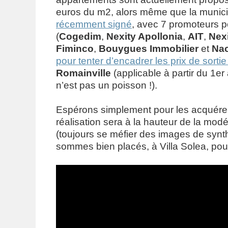
euros du m2, alors même que la munici
récemment signé
, avec 7 promoteurs po
(
Cogedim
,
Nexity Apollonia
,
AIT
,
Nexi
Fiminco
,
Bouygues Immobilier
et
Nac
pour tenter d’encadrer les prix de sort
Romainville
(applicable à partir du 1er 
n’est pas un poisson !).
Espérons simplement pour les acquére
réalisation sera à la hauteur de la modé
(toujours se méfier des images de syn
sommes bien placés, à Villa Solea, pour 