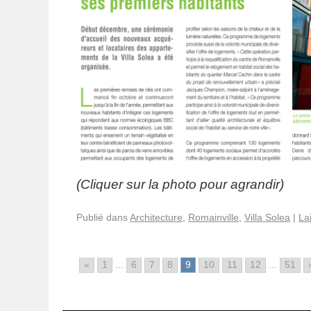
(Cliquer sur la photo pour agrandir)
Publié dans
Architecture
,
Romainville
,
Villa Solea
|
La
«
1
...
6
7
8
9
10
11
12
...
51