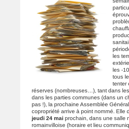
semain
partic
éprouv
problè
chauff
produc
sanita
périod
les te
extéri
les -10
tous l
tenter 
réserves (nombreuses…), tant dans le
dans les parties communes (dans un chan
pas !), la prochaine Assemblée Généra
copropriété arrive à point nommé. Elle de
jeudi 24 mai
prochain, dans une salle 
romainvilloise (horaire et lieu communiq