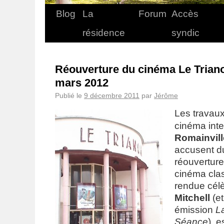
Blog
La
Forum
Accès
résidence
syndic
Réouverture du cinéma Le Trian
mars 2012
Publié le
9 décembre 2011
par
Jérôme
Les travaux
cinéma int
Romainvill
accusent du
réouverture
cinéma clas
rendue cél
Mitchell
(et
émission
L
Séance
), 