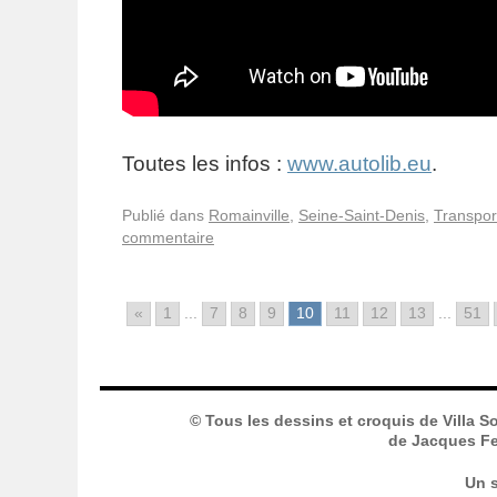
Toutes les infos :
www.autolib.eu
.
Publié dans
Romainville
,
Seine-Saint-Denis
,
Transpor
commentaire
«
1
...
7
8
9
10
11
12
13
...
51
© Tous les dessins et croquis de Villa S
de Jacques Fer
Un s