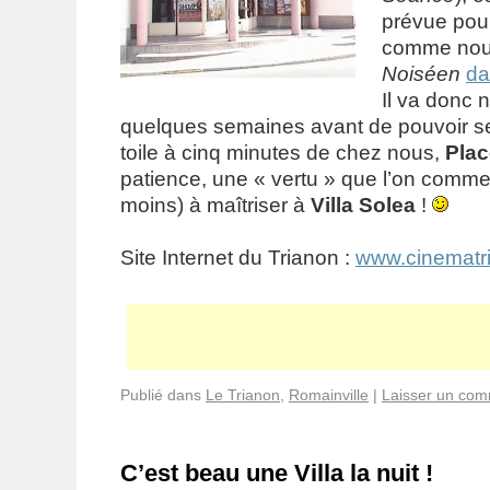
prévue pou
comme nou
Noiséen
da
Il va donc n
quelques semaines avant de pouvoir se
toile à cinq minutes de chez nous,
Plac
patience, une « vertu » que l’on comm
moins) à maîtriser à
Villa Solea
!
Site Internet du Trianon :
www.cinematri
Publié dans
Le Trianon
,
Romainville
|
Laisser un com
C’est beau une Villa la nuit !