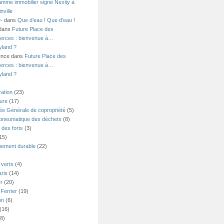
amme immobilier signé Nexity à
nville
=-
dans
Que d’eau ! Que d’eau !
 dans
Future Place des
rces : bienvenue à…
yland ?
ence dans
Future Place des
rces : bienvenue à…
yland ?
ation
(23)
ture
(17)
e Générale de copropriété
(5)
 pneumatique des déchets
(8)
 des forts
(3)
15)
ement durable
(22)
verts
(4)
ris
(14)
er
(20)
Ferrier
(19)
on
(6)
(16)
8)