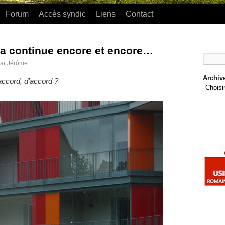
Forum
Accès syndic
Liens
Contact
t ça continue encore et encore…
ar
Jérôme
Archiv
accord, d’accord ?