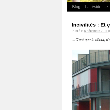
Blog
La résidence
Incivilités : E
Publié le
6 décembre 2011
p
…C’est que le début, d’