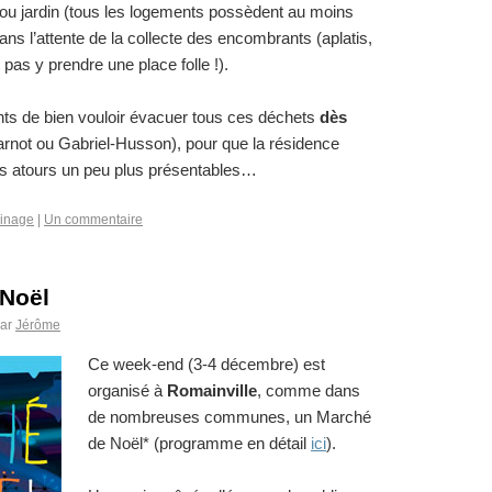
e ou jardin (tous les logements possèdent au moins
ans l’attente de la collecte des encombrants (aplatis,
 pas y prendre une place folle !).
nts de bien vouloir évacuer tous ces déchets
dès
rnot ou Gabriel-Husson), pour que la résidence
s atours un peu plus présentables…
sinage
|
Un commentaire
 Noël
ar
Jérôme
Ce week-end (3-4 décembre) est
organisé à
Romainville
, comme dans
de nombreuses communes, un Marché
de Noël* (programme en détail
ici
).