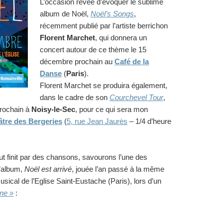
L’occasion rêvée d’évoquer le sublime
album de Noël,
Noël’s Songs
,
récemment publié par l’artiste berrichon
Florent Marchet
, qui donnera un
concert autour de ce thème le 15
décembre prochain au
Café de la
Danse
(
Paris
).
Florent Marchet se produira également,
dans le cadre de son
Courchevel Tour
,
prochain à
Noisy-le-Sec
, pour ce qui sera mon
âtre des Bergeries
(
5, rue Jean Jaurès
– 1/4 d’heure
 finit par des chansons, savourons l’une des
l’album,
Noël est arrivé
, jouée l’an passé à la même
ical de l’Eglise Saint-Eustache (Paris), lors d’un
ne »
: