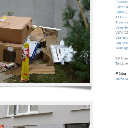
Romainvi
Seine-Sa
Syndic
(
T1 Est
(8
Transpor
Usine de
VEFA
(12
Villa Res
Villa Sol
Voisinag
WP Cumul
Tanck
re
Météo
Météo Ro