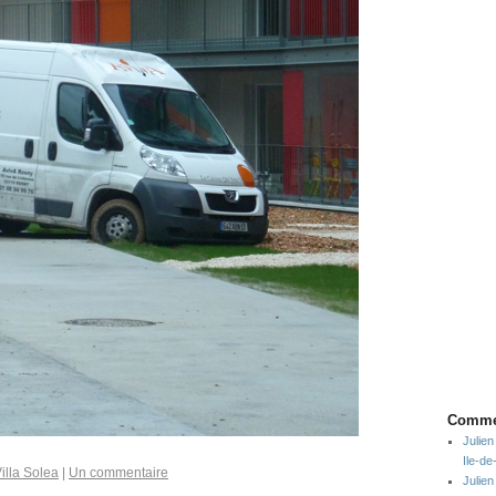
Commen
Julien
Ile-d
illa Solea
|
Un commentaire
Julien