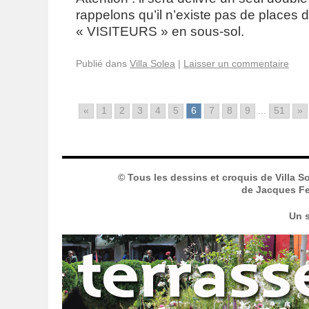
rappelons qu’il n’existe pas de places 
« VISITEURS » en sous-sol.
Publié dans
Villa Solea
|
Laisser un commentaire
«
1
2
3
4
5
6
7
8
9
...
51
»
© Tous les dessins et croquis de Villa S
de Jacques Fer
Un s