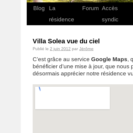
Blog
La
Forum
Accès
résidence
syndic
Villa Solea vue du ciel
Publié le
2 juin 2012
par
Jérôme
C’est grâce au service
Google Maps
, 
bénéficier d’une mise à jour, que nous
désormais apprécier notre résidence vue