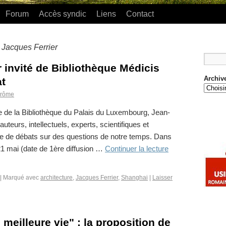
Forum
Accès syndic
Liens
Contact
Jacques Ferrier
:
 invité de Bibliothèque Médicis
Archiv
at
érôme
e de la Bibliothèque du Palais du Luxembourg, Jean-
uteurs, intellectuels, experts, scientifiques et
re de débats sur des questions de notre temps. Dans
21 mai (date de 1ère diffusion …
Continuer la lecture
|
Marqué avec
architecture
,
Jacques Ferrier
,
Shanghai
|
Laisser
, meilleure vie" : la proposition de