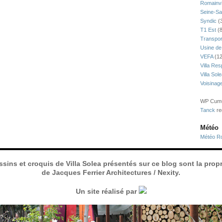
Romainvi
Seine-Sa
Syndic
(
T1 Est
(8
Transpor
Usine de
VEFA
(12
Villa Res
Villa Sol
Voisinag
WP Cumul
Tanck
re
Météo
Météo Ro
ssins et croquis de Villa Solea présentés sur ce blog sont la propr
de Jacques Ferrier Architectures / Nexity.
Un site réalisé par