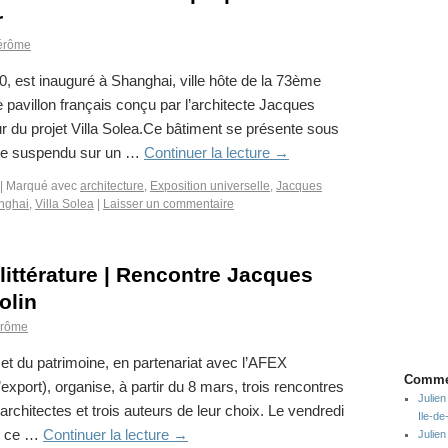
r
érôme
10, est inauguré à Shanghai, ville hôte de la 73ème
le pavillon français conçu par l’architecte Jacques
ur du projet Villa Solea.Ce bâtiment se présente sous
tère suspendu sur un …
Continuer la lecture
→
|
Marqué avec
architecture
,
Exposition universelle
,
Jacques
nghai
,
Villa Solea
|
Laisser un commentaire
 littérature | Rencontre Jacques
olin
érôme
e et du patrimoine, en partenariat avec l’AFEX
Commen
’export), organise, à partir du 8 mars, trois rencontres
Julien
architectes et trois auteurs de leur choix. Le vendredi
Ile-d
), ce …
Continuer la lecture
→
Julien