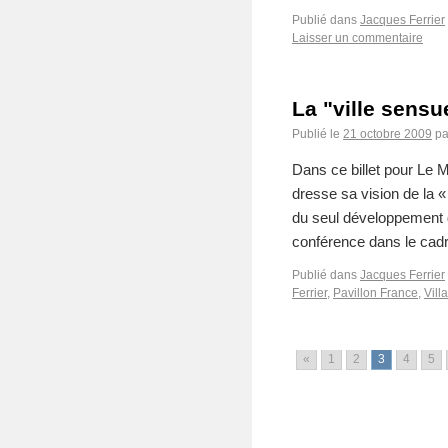
Publié dans
Jacques Ferrier
Laisser un commentaire
La "ville sensu
Publié le
21 octobre 2009
pa
Dans ce billet pour Le M
dresse sa vision de la «
du seul développement d
conférence dans le ca
Publié dans
Jacques Ferrier
Ferrier
,
Pavillon France
,
Vill
«
1
2
3
4
5