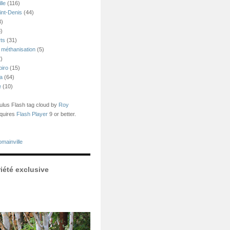
lle
(116)
int-Denis
(44)
3)
)
ts
(31)
 méthanisation
(5)
)
piro
(15)
ea
(64)
e
(10)
us Flash tag cloud by
Roy
quires
Flash Player
9 or better.
mainville
iété exclusive