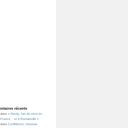
taires récents
dans
« Nexity, l’art de vivre en
e-France… et à Romainville »
dans
Confidence, nouveau