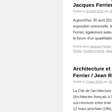
Jacques Ferrie
Publié le
30 avril 2010
par
J
Aujourd’hui, 30 avril 20
exposition universelle, 
Ferrier, également aute
la forum d’un quadrila
Publié dans
Jacques Ferrier
Ferrier
,
Pavillon France
,
Sha
Architecture et
Ferrier / Jean R
Publié le
3 mars 2010
par
J
La Cité de l’architectur
(Architectes français à l
successives entre trois 
12 mars prochain (19h