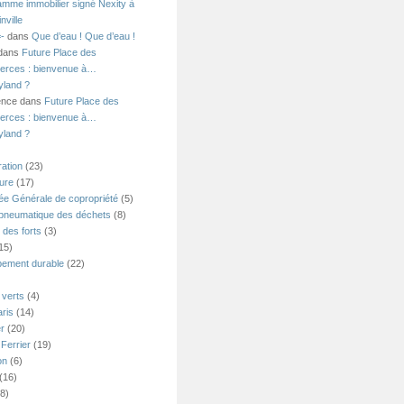
amme immobilier signé Nexity à
nville
=-
dans
Que d’eau ! Que d’eau !
 dans
Future Place des
rces : bienvenue à…
yland ?
ence dans
Future Place des
rces : bienvenue à…
yland ?
ation
(23)
ture
(17)
e Générale de copropriété
(5)
 pneumatique des déchets
(8)
 des forts
(3)
15)
ement durable
(22)
verts
(4)
ris
(14)
er
(20)
Ferrier
(19)
on
(6)
(16)
8)