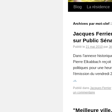
Blog
La résidence
Archives par mot-clef 
Jacques Ferrier
sur Public Sén
Publié le
21 mai 2010
par
J
Dans l’annexe historiqu
Pierre Elkabbach reçoit a
politiques pour une heu
l’émission du vendredi 
→
Publié dans
Jacques Ferrier
un commentaire
"Meilleure ville