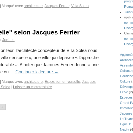
progr
|
Marqué avec
architecture
,
Jacques Ferrier
,
Villa Solea
|
Romai
-=chf
opak
comme
Disne
elle" selon Jacques Ferrier
Clem
comme
r
Jérôme
Disne
oniteur, l’architecte concepteur de Villa Solea nous
Agglomér
 ville sensuelle », une ville qui dépasse « l’approche
Architec
urable ». A noter que Jacques Ferrier donnera une
Assemblé
Collecte
dre du …
Continuer la lecture
→
Corniche
|
Marqué avec
architecture
,
Exposition universelle
,
Jacques
Culture
(
a Solea
|
Laisser un commentaire
Développ
Ecole
(2)
Espaces 
Grand Pa
»
Immobili
Jacques 
Le Trian
Ligne 11
Nexity
(4