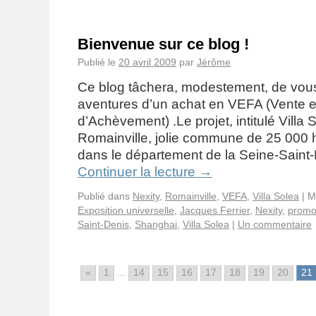
Bienvenue sur ce blog !
Publié le
20 avril 2009
par
Jérôme
Ce blog tâchera, modestement, de vous 
aventures d’un achat en VEFA (Vente e
d’Achèvement) .Le projet, intitulé Villa 
Romainville, jolie commune de 25 000 h
dans le département de la Seine-Saint-
Continuer la lecture
→
Publié dans
Nexity
,
Romainville
,
VEFA
,
Villa Solea
|
M
Exposition universelle
,
Jacques Ferrier
,
Nexity
,
promo
Saint-Denis
,
Shanghai
,
Villa Solea
|
Un commentaire
«
1
...
14
15
16
17
18
19
20
21