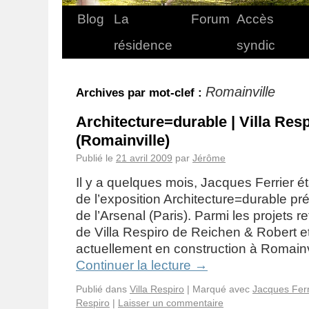
Blog
La
Forum
Accès
résidence
syndic
Romainville
Archives par mot-clef :
Architecture=durable | Villa Res
(Romainville)
Publié le
21 avril 2009
par
Jérôme
Il y a quelques mois, Jacques Ferrier é
de l’exposition Architecture=durable pr
de l’Arsenal (Paris). Parmi les projets re
de Villa Respiro de Reichen & Robert e
actuellement en construction à Romain
Continuer la lecture
→
Publié dans
Villa Respiro
|
Marqué avec
Jacques Ferr
Respiro
|
Laisser un commentaire