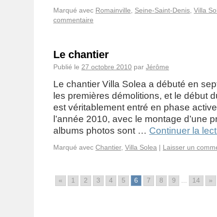
Marqué avec
Romainville
,
Seine-Saint-Denis
,
Villa So
commentaire
Le chantier
Publié le
27 octobre 2010
par
Jérôme
Le chantier Villa Solea a débuté en se
les premières démolitions, et le début d
est véritablement entré en phase activ
l’année 2010, avec le montage d’une p
albums photos sont …
Continuer la lec
Marqué avec
Chantier
,
Villa Solea
|
Laisser un comme
«
1
2
3
4
5
6
7
8
9
...
14
»