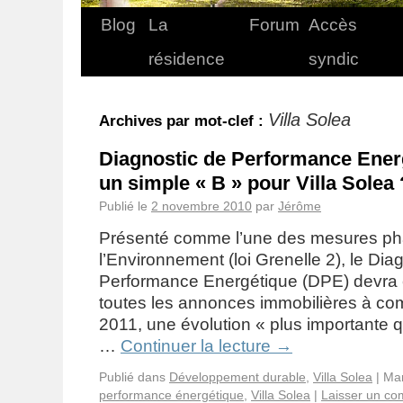
Blog
La
Forum
Accès
résidence
syndic
Villa Solea
Archives par mot-clef :
Diagnostic de Performance Ener
un simple « B » pour Villa Solea 
Publié le
2 novembre 2010
par
Jérôme
Présenté comme l’une des mesures pha
l’Environnement (loi Grenelle 2), le Dia
Performance Energétique (DPE) devra ê
toutes les annonces immobilières à com
2011, une évolution « plus importante 
…
Continuer la lecture
→
Publié dans
Développement durable
,
Villa Solea
|
Ma
performance énergétique
,
Villa Solea
|
Laisser un co