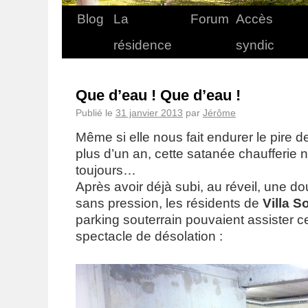
Blog
La
Forum
Accès
résidence
syndic
Que d’eau ! Que d’eau !
Publié le
31 janvier 2013
par
Jérôme
Même si elle nous fait endurer le pire 
plus d’un an, cette satanée chaufferie
toujours…
Après avoir déjà subi, au réveil, une do
sans pression, les résidents de
Villa S
parking souterrain pouvaient assister c
spectacle de désolation :