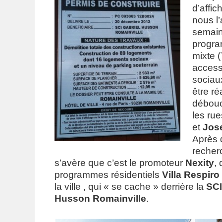
d’affic
nous l’
semain
progra
mixte 
access
sociaux
être ré
débouc
les ru
et
Jos
Après 
recherc
s’avère que c’est le promoteur
Nexity
,
programmes résidentiels
Villa Respiro
la ville , qui « se cache » derrière la
SCI
Husson Romainville
.