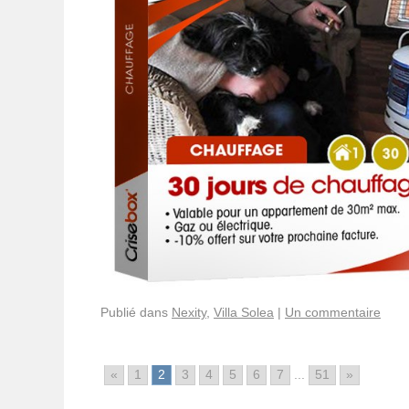
Publié dans
Nexity
,
Villa Solea
|
Un commentaire
«
1
2
3
4
5
6
7
...
51
»