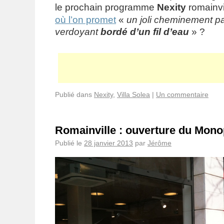
le prochain programme
Nexity
romainvi
où l’on promet
«
un joli cheminement p
verdoyant
bordé d’un fil d’eau
» ?
Publié dans
Nexity
,
Villa Solea
|
Un commentaire
Romainville : ouverture du Monopr
Publié le
28 janvier 2013
par
Jérôme