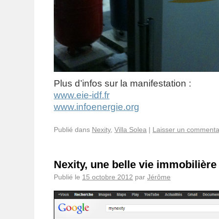
Plus d’infos sur la manifestation :
www.eie-idf.fr
www.infoenergie.org
Publié dans
Nexity
,
Villa Solea
|
Laisser un commenta
Nexity, une belle vie immobilière
Publié le
15 octobre 2012
par
Jérôme