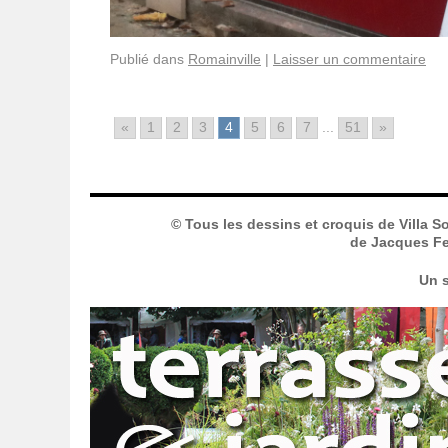
Publié dans
Romainville
|
Laisser un commentaire
«
1
2
3
4
5
6
7
...
51
»
© Tous les dessins et croquis de Villa S
de Jacques Fer
Un s