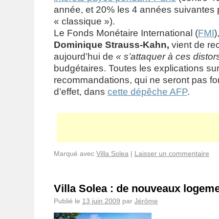
année, et 20% les 4 années suivantes 
« classique »).
Le Fonds Monétaire International (
FMI
)
Dominique Strauss-Kahn,
vient de r
aujourd’hui de
« s’attaquer à ces distor
budgétaires.
Toutes les explications su
recommandations, qui ne seront pas fo
d’effet, dans
cette dépêche AFP
.
Marqué avec
Villa Solea
|
Laisser un commentaire
Villa Solea : de nouveaux logem
Publié le
13 juin 2009
par
Jérôme