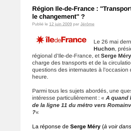
Région Ile-de-France : "Transpor
le changement" ?
Publié le
12 juin 2009
par
Jérôme
Le 26 mai dern
Huchon
, prés
régional d’Ile-de-France, et
Serge Mér
charge des transports et de la circulat
questions des internautes à l’occasion
heure.
Parmi tous les sujets abordés, une que
intéresse particulièrement : «
A quand 
de la ligne 11 du métro vers Romainvi
?
«
La réponse de
Serge Méry
(
à voir dan