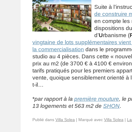
Suite à l’instru
de construire m
en compte les 
dispositions d
d’
U
rbanisme (
vingtaine de lots supplémentaires vient
la commercialisation
dans le program
studio au 4 pièces. Dans cette « nouvel
prix au m2 (de 3700 € à 4100 € environ
tarifs pratiqués pour les premiers appa
vente, quoique sensiblement orienté à 
t-il…
*
par rapport à la
première mouture
, le
13 logements et 563 m2 de
SHON
.
Publié dans
Villa Solea
|
Marqué avec
Villa Solea
|
La