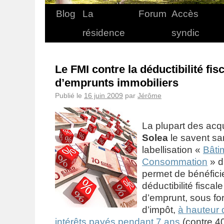
Blog
La
Forum
Accès
résidence
syndic
Le FMI contre la déductibilité fis
d’emprunts immobiliers
Publié le
16 juin 2009
par
Jérôme
La plupart des ac
Solea
le savent san
labellisation «
Bâti
Consommation
» d
permet de bénéficie
déductibilité fiscal
d’emprunt, sous fo
d’impôt,
à hauteur
intérêts payés pendant 7 ans
(contre 4