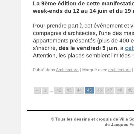
La 9ème édition de cette manifestatio
week-ends du 12 au 14 juin et du 19 a
Pour prendre part à cet événement et vi
compagnie d’architectes,
l’une des ma
appartements présentés (plus de 400 en t
s’inscrire,
dès le vendredi 5 juin
, à
cet
Attention, les places semblent limitées !
Publié dans
Architecture
|
Marqué avec
architecture
|
«
1
...
42
43
44
45
46
47
48
49
© Tous les dessins et croquis de Villa S
de Jacques Fer