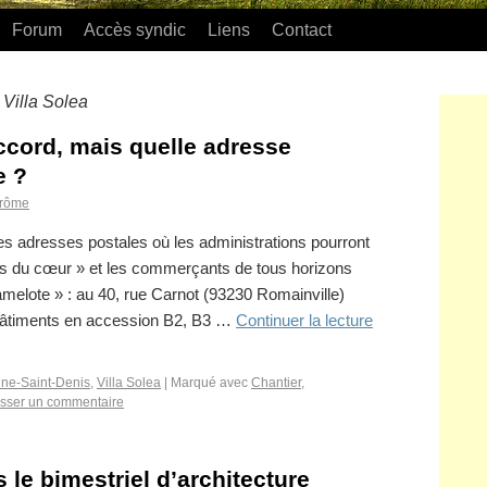
Forum
Accès syndic
Liens
Contact
Villa Solea
:
accord, mais quelle adresse
e ?
rôme
s adresses postales où les administrations pourront
rs du cœur » et les commerçants de tous horizons
amelote » : au 40, rue Carnot (93230 Romainville)
 bâtiments en accession B2, B3 …
Continuer la lecture
ine-Saint-Denis
,
Villa Solea
|
Marqué avec
Chantier
,
isser un commentaire
s le bimestriel d’architecture