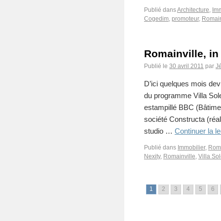
Publié dans
Architecture
,
Imm
Cogedim
,
promoteur
,
Romain
Romainville, in
Publié le
30 avril 2011
par
J
D’ici quelques mois dev
du programme Villa Sol
estampillé BBC (Bâtime
société Constructa (ré
studio …
Continuer la l
Publié dans
Immobilier
,
Roma
Nexity
,
Romainville
,
Villa So
1
2
3
4
5
6