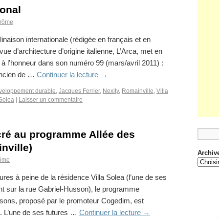
ional
rôme
linaison internationale (rédigée en français et en
vue d’architecture d’origine italienne, L’Arca, met en
lea à l’honneur dans son numéro 99 (mars/avril 2011) :
 ancien de …
Continuer la lecture
→
veloppement durable
,
Jacques Ferrier
,
Nexity
,
Romainville
,
Villa
 Solea
|
Laisser un commentaire
ré au programme Allée des
nville)
Archiv
ôme
res à peine de la résidence Villa Solea (l’une de ses
t sur la rue Gabriel-Husson), le programme
isons, proposé par le promoteur Cogedim, est
. L’une de ses futures …
Continuer la lecture
→