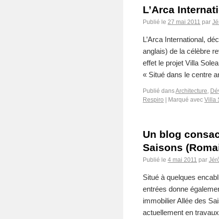
L’Arca Internat
Publié le
27 mai 2011
par
Jé
L’Arca International, déc
anglais) de la célèbre re
effet le projet Villa So
« Situé dans le centre
Publié dans
Architecture
,
Dé
Respiro
|
Marqué avec
Villa
Un blog consac
Saisons (Romai
Publié le
4 mai 2011
par
Jér
Situé à quelques encablu
entrées donne égalemen
immobilier Allée des Sa
actuellement en travaux