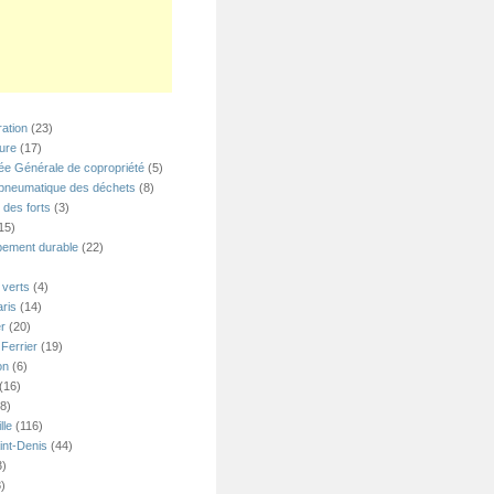
ation
(23)
ture
(17)
e Générale de copropriété
(5)
 pneumatique des déchets
(8)
 des forts
(3)
15)
ement durable
(22)
verts
(4)
ris
(14)
er
(20)
Ferrier
(19)
on
(6)
(16)
8)
lle
(116)
int-Denis
(44)
3)
)