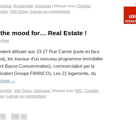
obilier
,
Romainville
,
Voisinage
|
Marqué avec
Chantier
,
ville
,
Villa Solea
|
Laisser un commentaire
 the mood for… Real Estate !
érôme
raient débuter aux 23-27 Rue Carnot (juste en face
ea), les travaux d’un nouveau programme immobilier
nt Basse Consommation), commercialisé par la
alisation Groupe FIMINCO). Les 21 logements, du
ecture
→
inville
,
Villa Solea
,
Voisinage
|
Marqué avec
BBC
,
Chantier
,
lea
|
Laisser un commentaire
7
...
14
»