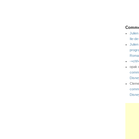
Commen
Julien
Ile-d
Julien
progr
Romai
-=chf
opak
comme
Disne
Clem
comme
Disne