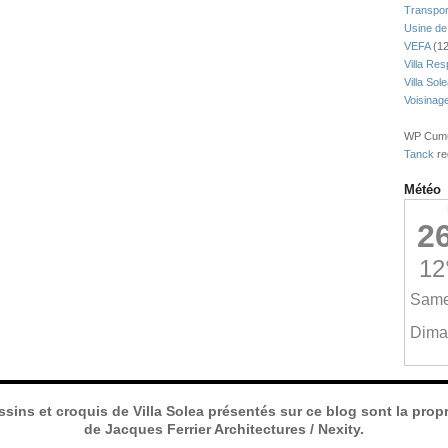
Transpor
Usine de
VEFA
(12
Villa Res
Villa Sol
Voisinag
WP Cumul
Tanck
re
Météo
ssins et croquis de Villa Solea présentés sur ce blog sont la propr
de Jacques Ferrier Architectures / Nexity.