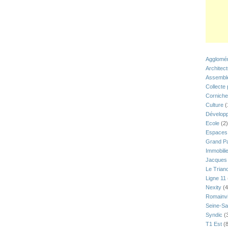
Agglomér
Architec
Assemblé
Collecte
Corniche
Culture
(
Développ
Ecole
(2)
Espaces 
Grand Pa
Immobili
Jacques 
Le Trian
Ligne 11
Nexity
(4
Romainvi
Seine-Sa
Syndic
(
T1 Est
(8