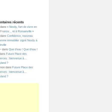
taires récents
dans
« Nexity, l’art de vivre en
e-France… et à Romainville »
dans
Confidence, nouveau
amme immobilier signé Nexity à
nville
=-
dans
Que d’eau ! Que d’eau !
 dans
Future Place des
rces : bienvenue à…
yland ?
ence dans
Future Place des
rces : bienvenue à…
yland ?