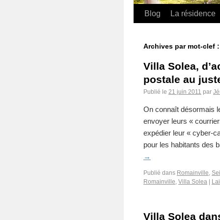
Blog
La résidence
Archives par mot-clef 
Villa Solea, d’
postale au just
Publié le
21 juin 2011
par
Jé
On connaît désormais le
envoyer leurs « courrie
expédier leur « cyber-c
pour les habitants des
→
Publié dans
Romainville
,
Se
Romainville
,
Villa Solea
|
La
Villa Solea dan