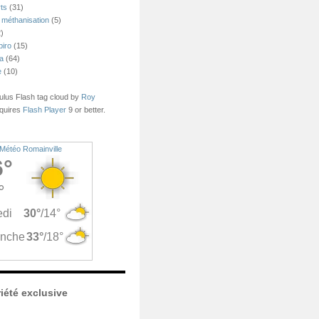
ts
(31)
 méthanisation
(5)
)
piro
(15)
ea
(64)
e
(10)
us Flash tag cloud by
Roy
quires
Flash Player
9 or better.
Météo Romainville
iété exclusive