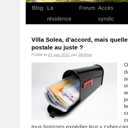
Blog
La
Forum
Accès
résidence
syndic
Villa Solea, d’accord, mais quell
postale au juste ?
Publié le
21 juin 2011
par
Jérôme
O
d
a
o
a
p
l
c
c
tous horizons expédier leur « cyber-ca