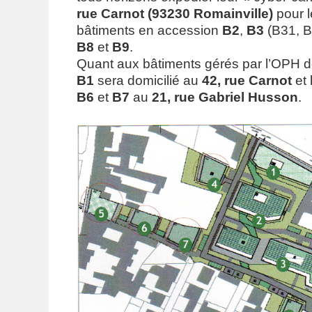
rue Carnot (93230 Romainville)
pour l
bâtiments en accession
B2
,
B3
(B31, B
B8
et
B9
.
Quant aux bâtiments gérés par l’OPH 
B1
sera domicilié au
42, rue Carnot
et 
B6
et
B7
au
21, rue Gabriel Husson
.