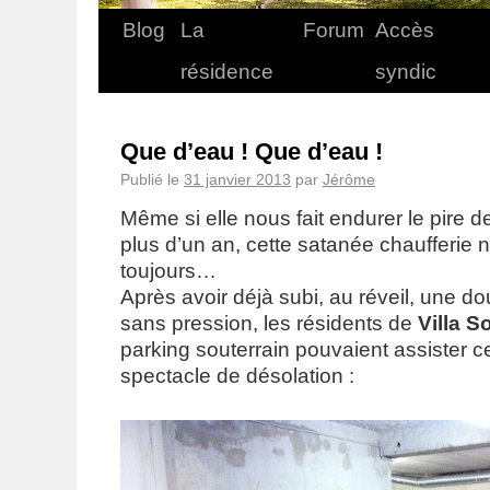
Blog
La
Forum
Accès
résidence
syndic
Que d’eau ! Que d’eau !
Publié le
31 janvier 2013
par
Jérôme
Même si elle nous fait endurer le pire 
plus d’un an, cette satanée chaufferie
toujours…
Après avoir déjà subi, au réveil, une do
sans pression, les résidents de
Villa S
parking souterrain pouvaient assister c
spectacle de désolation :