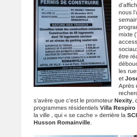
d’affic
nous l’
semain
progra
mixte 
access
sociaux
être ré
débouc
les ru
et
Jos
Après 
recherc
s’avère que c’est le promoteur
Nexity
,
programmes résidentiels
Villa Respiro
la ville , qui « se cache » derrière la
SCI
Husson Romainville
.