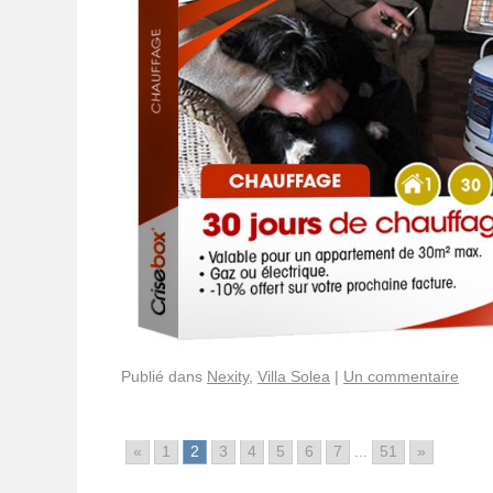
Publié dans
Nexity
,
Villa Solea
|
Un commentaire
«
1
2
3
4
5
6
7
...
51
»