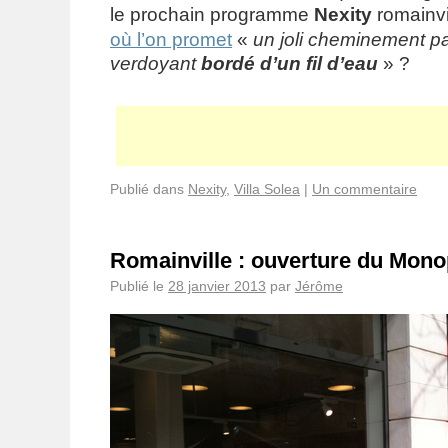
le prochain programme
Nexity
romainvi
où l’on promet
«
un joli cheminement p
verdoyant
bordé d’un fil d’eau
» ?
Publié dans
Nexity
,
Villa Solea
|
Un commentaire
Romainville : ouverture du Monopr
Publié le
28 janvier 2013
par
Jérôme