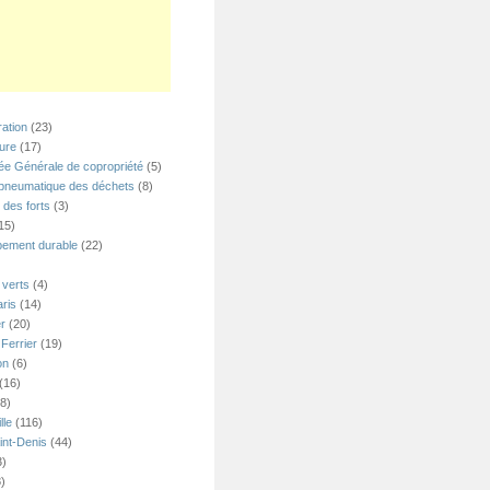
ation
(23)
ture
(17)
e Générale de copropriété
(5)
 pneumatique des déchets
(8)
 des forts
(3)
15)
ement durable
(22)
verts
(4)
ris
(14)
er
(20)
Ferrier
(19)
on
(6)
(16)
8)
lle
(116)
int-Denis
(44)
3)
)