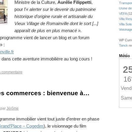
Ministre de la Culture,
Aurélie Filippetti
,
Transpor
Usine de
pour l’
« alerter sur le devenir du patrimoine
VEFA
(12
historique d’origine rurale et artisanale du
Villa Res
Vieux Village de Romainville dont le sort [...]
Villa Sol
Voisinag
apparaît de plus en plus menacé ».
programme vient de lancer un blog et un forum
WP Cumul
» :
Tanck
re
ille.fr
Météo
dans cette aventure immobilière au long cours !
 commentaire
des commerces : bienvenue à…
par
Jérôme
gramme immobilier vient tout juste d’entrer en phase
rand’Place – Cogedim
), le visionnage du film