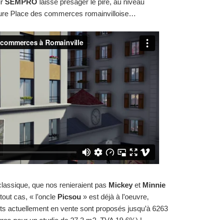
ur
SEMPRO
laisse présager le pire, au niveau
future Place des commerces romainvilloise…
lassique, que nos renieraient pas
Mickey
et
Minnie
 tout cas, « l’oncle
Picsou
» est déjà à l’oeuvre,
ts actuellement en vente sont proposés jusqu’à 6263