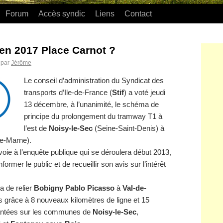
Forum
Accès syndic
Liens
Contact
en 2017 Place Carnot ?
par
Jérôme
Le conseil d’administration du Syndicat des
transports d’Ile-de-France (
Stif
) a voté jeudi
13 décembre, à l’unanimité, le schéma de
principe du prolongement du tramway T1 à
l’est de
Noisy-le-Sec
(Seine-Saint-Denis) à
e-Marne).
voie à l’enquête publique qui se déroulera début 2013,
nformer le public et de recueillir son avis sur l’intérêt
a de relier
Bobigny Pablo Picasso
à
Val-de-
 grâce à 8 nouveaux kilomètres de ligne et 15
lantées sur les communes de
Noisy-le-Sec
,