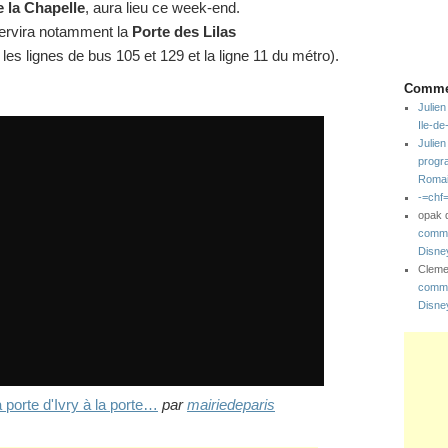
e la Chapelle
, aura lieu ce week-end.
servira notamment la
Porte des Lilas
es lignes de bus 105 et 129 et la ligne 11 du métro).
Commen
Julien
Ile-d
Julien
progr
Romai
-=chf
opak
comme
Disne
Clem
comme
Disne
 porte d'Ivry à la porte…
par
mairiedeparis