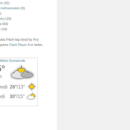
ts
(31)
 méthanisation
(5)
)
piro
(15)
ea
(64)
e
(10)
us Flash tag cloud by
Roy
quires
Flash Player
9 or better.
Météo Romainville