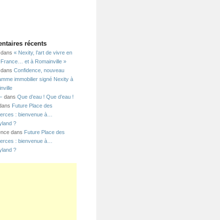
taires récents
dans
« Nexity, l’art de vivre en
e-France… et à Romainville »
dans
Confidence, nouveau
amme immobilier signé Nexity à
nville
=-
dans
Que d’eau ! Que d’eau !
 dans
Future Place des
rces : bienvenue à…
yland ?
ence dans
Future Place des
rces : bienvenue à…
yland ?