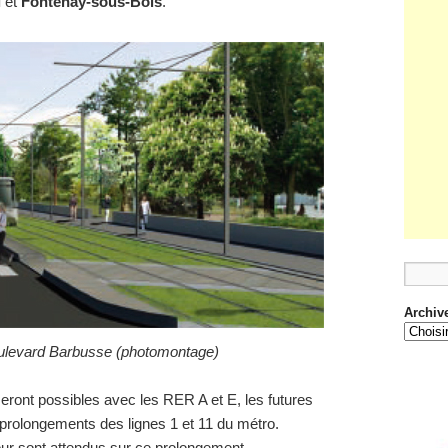
l
et
Fontenay-sous-Bois
.
Archiv
oulevard Barbusse (photomontage)
ront possibles avec les RER A et E, les futures
 prolongements des lignes 1 et 11 du métro.
ur sont attendus sur ce prolongement.