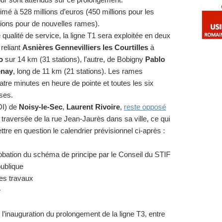
timé à 528 millions d’euros (450 millions pour les
llions pour de nouvelles rames).
ualité de service, la ligne T1 sera exploitée en deux
 reliant
Asnières Gennevilliers les Courtilles
à
o
sur 14 km (31 stations), l’autre, de Bobigny
Pablo
enay
, long de 11 km (21 stations). Les rames
uatre minutes en heure de pointe et toutes les six
ses.
DI) de
Noisy-le-Sec
,
Laurent Rivoire
,
reste opposé
 traversée de la rue Jean-Jaurès dans sa ville, ce qui
re en question le calendrier prévisionnel ci-après :
bation du schéma de principe par le Conseil du STIF
publique
des travaux
e
e l’inauguration du prolongement de la ligne T3, entre