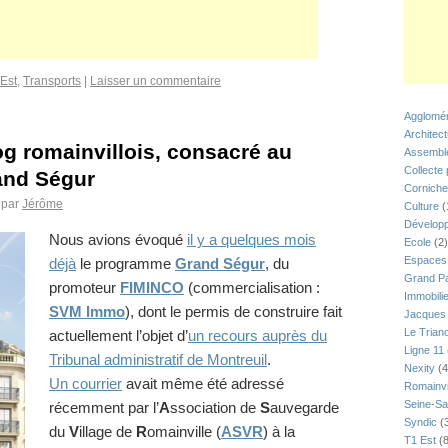
Est
,
Transports
|
Laisser un commentaire
Agglomér
Architec
g romainvillois, consacré au
Assemblé
Collecte
nd Ségur
Corniche
par
Jérôme
Culture
(
Développ
Nous avions évoqué
il y a quelques mois
Ecole
(2)
Espaces 
déjà
le programme
Grand Ségur
, du
Grand Pa
promoteur
FIMINCO
(commercialisation :
Immobili
SVM Immo
), dont le permis de construire fait
Jacques 
Le Trian
actuellement l’objet d’
un recours auprès du
Ligne 11
Tribunal administratif de Montreuil
.
Nexity
(4
Un courrier
avait même été adressé
Romainvi
Seine-Sa
récemment par l’
A
ssociation de
S
auvegarde
Syndic
(
du
V
illage de
R
omainville (
ASVR
) à la
T1 Est
(8