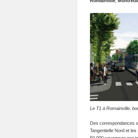
Romainville
,
Montreui
Le T1 à Romainville, b
Des correspondances se
Tangentielle Nord et les
50 000 voyageurs par jo