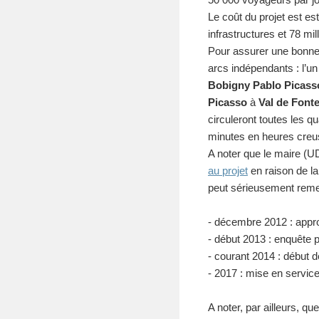
Le coût du projet est es
infrastructures et 78 mi
Pour assurer une bonne q
arcs indépendants : l’un
Bobigny Pablo Picass
Picasso
à
Val de Font
circuleront toutes les q
minutes en heures creu
A noter que le maire (U
au projet
en raison de la
peut sérieusement remett
- décembre 2012 : appro
- début 2013 : enquête 
- courant 2014 : début 
- 2017 : mise en servic
A noter, par ailleurs, qu