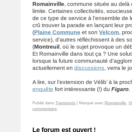
Romainville
, commune située au delà 
limite. Certaines collectivités, soucieuse
de ce type de service à l’ensemble de l
crû trouver la parade en lançant leur pr
(
Plaine Commune
et son
Velcom
, pr
service), d’autres réfléchissent à des so
(
Montreuil
, où le sujet provoque un dé
Et Romainville dans tout ça ? Une solut
lorsque la future communauté d’agglom
actuellement en
discussions
, verra le j
A lire, sur l’extension de Vélib’ à la pr
enquête
fort intéressante (!) du
Figaro
.
Publié dans
Transports
|
Marqué avec
Romainville
,
Vi
commentaire
Le forum est ouvert !