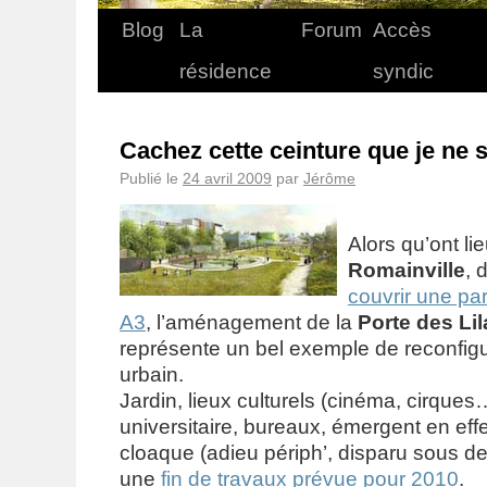
Blog
La
Forum
Accès
résidence
syndic
Cachez cette ceinture que je ne 
Publié le
24 avril 2009
par
Jérôme
Alors qu’ont l
Romainville
, 
couvrir une par
A3
, l’aménagement de la
Porte des Lil
représente un bel exemple de reconfigu
urbain.
Jardin, lieux culturels (cinéma, cirques
universitaire, bureaux, émergent en eff
cloaque (adieu périph’, disparu sous des
une
fin de travaux prévue pour 2010
.