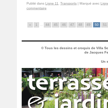
Publié dans
Ligne 11
,
Transports
|
Marqué avec
Lign
commentaire
«
1
...
44
45
46
47
48
49
50
51
© Tous les dessins et croquis de Villa S
de Jacques Fer
Un s