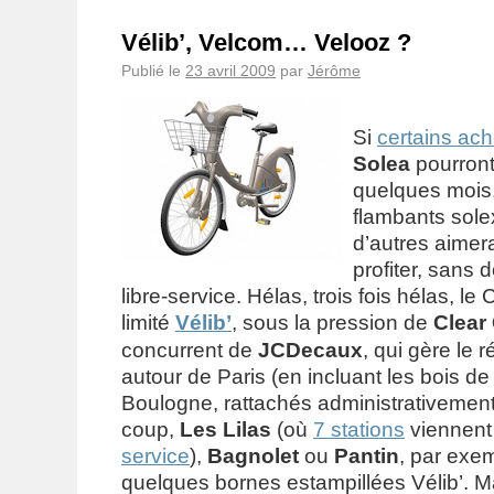
Vélib’, Velcom… Velooz ?
Publié le
23 avril 2009
par
Jérôme
Si
certains ach
Solea
pourront 
quelques mois,
flambants sole
d’autres aimer
profiter, sans 
libre-service. Hélas, trois fois hélas, le 
limité
Vélib’
, sous la pression de
Clear
concurrent de
JCDecaux
, qui gère le 
autour de Paris (en incluant les bois d
Boulogne, rattachés administrativement 
coup,
Les Lilas
(où
7 stations
viennent
service
),
Bagnolet
ou
Pantin
, par exem
quelques bornes estampillées Vélib’. M