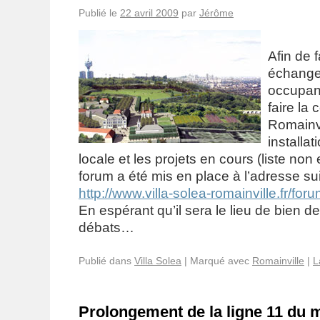
Publié le
22 avril 2009
par
Jérôme
Afin de f
échanges
occupant
faire la
Romainvi
installat
locale et les projets en cours (liste no
forum a été mis en place à l’adresse su
http://www.villa-solea-romainville.fr/foru
En espérant qu’il sera le lieu de bien d
débats…
Publié dans
Villa Solea
|
Marqué avec
Romainville
|
L
Prolongement de la ligne 11 du m