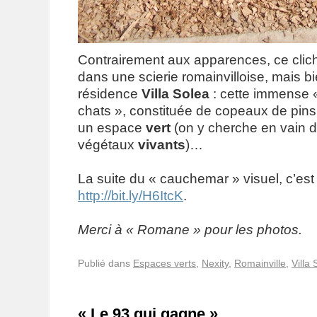
Contrairement aux apparences, ce clich
dans une scierie romainvilloise, mais bi
résidence
Villa Solea
: cette immense « 
chats », constituée de copeaux de pins,
un espace
vert
(on y cherche en vain d
végétaux
vivants
)…
La suite du « cauchemar » visuel, c’est i
http://bit.ly/H6ItcK
.
Merci à « Romane » pour les photos.
Publié dans
Espaces verts
,
Nexity
,
Romainville
,
Villa 
« Le 93 qui gagne »