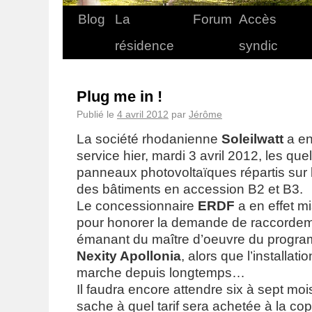
Blog
La
Forum
Accès
résidence
syndic
Plug me in !
Publié le
4 avril 2012
par
Jérôme
La société rhodanienne
Soleilwatt
a en
service hier, mardi 3 avril 2012, les q
panneaux photovoltaïques répartis sur l
des bâtiments en accession B2 et B3.
Le concessionnaire
ERDF
a en effet m
pour honorer la demande de raccorde
émanant du maître d’oeuvre du prog
Nexity Apollonia
, alors que l’installati
marche depuis longtemps…
Il faudra encore attendre six à sept moi
sache à quel tarif sera achetée à la copro