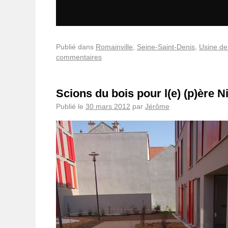
Publié dans
Romainville
,
Seine-Saint-Denis
,
Usine de
commentaires
Scions du bois pour l(e) (p)ère Ni
Publié le
30 mars 2012
par
Jérôme