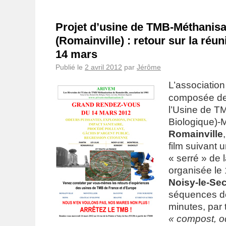
Projet d’usine de TMB-Méthanisa
(Romainville) : retour sur la réu
14 mars
Publié le
2 avril 2012
par
Jérôme
L’associatio
composée de
l’Usine de T
Biologique)-
Romainville
film suivant
« serré » de 
organisée le 
Noisy-le-Se
séquences de
minutes, par
« compost, o