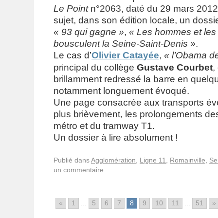
Le Point
n°2063, daté du 29 mars 2012,
sujet, dans son édition locale, un doss
« 93 qui gagne »
,
« Les hommes et les 
bousculent la Seine-Saint-Denis »
.
Le cas d’
Olivier Catayée
,
« l’Obama de
principal du collège
Gustave Courbet
,
brillamment redressé la barre en quelq
notamment longuement évoqué.
Une page consacrée aux transports é
plus brièvement, les prolongements des
métro et du tramway T1.
Un dossier à lire absolument !
Publié dans
Agglomération
,
Ligne 11
,
Romainville
,
Se
un commentaire
«
1
...
5
6
7
8
9
10
11
...
51
»