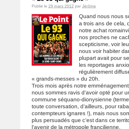
Publié le
29 mars 2012
par
Jérôme
Quand nous nous so
a trois ans de cela,
notre achat romainv
nos proches ne cach
scepticisme, voir leu
nous voir habiter da
plupart avait pour s
les reportages anx
régulièrement diffus
« grands-messes » du 20h.
Trois mois après notre emménagement
nous sommes ravis d’avoir opté pour 
commune séquano-dionysienne (terme à
toute conversation, d’ailleurs, pour raba
contempteurs ignares !), mais nous s
plus persuadés que c’est dans ce territ
l’avenir de la métropole francilienne.