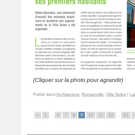
(Cliquer sur la photo pour agrandir)
Publié dans
Architecture
,
Romainville
,
Villa Solea
|
La
«
1
...
6
7
8
9
10
11
12
...
51