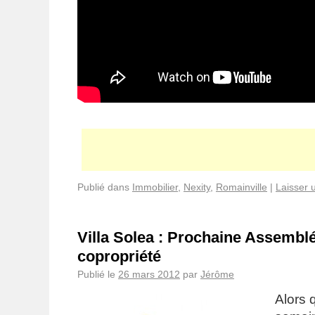
Publié dans
Immobilier
,
Nexity
,
Romainville
|
Laisser 
Villa Solea : Prochaine Assembl
copropriété
Publié le
26 mars 2012
par
Jérôme
Alors 