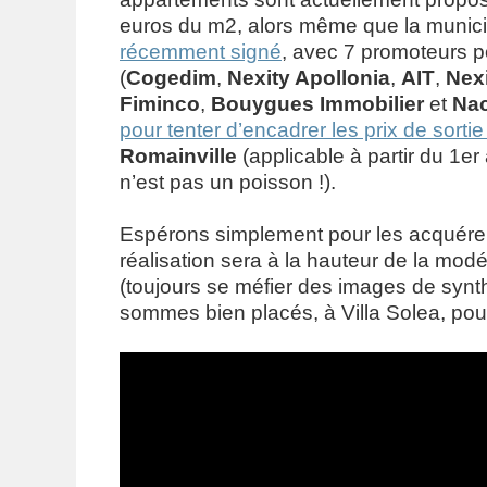
euros du m2, alors même que la munici
récemment signé
, avec 7 promoteurs po
(
Cogedim
,
Nexity Apollonia
,
AIT
,
Nexi
Fiminco
,
Bouygues Immobilier
et
Nac
pour tenter d’encadrer les prix de sort
Romainville
(applicable à partir du 1er 
n’est pas un poisson !).
Espérons simplement pour les acquére
réalisation sera à la hauteur de la modé
(toujours se méfier des images de syn
sommes bien placés, à Villa Solea, pour 