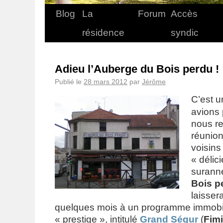
Blog
La
Forum
Accès
résidence
syndic
Adieu l’Auberge du Bois perdu !
Publié le
28 mars 2012
par
Jérôme
C’est u
avions 
nous re
réunion
voisin
« délic
suran
Bois p
laissera
quelques mois à un programme immobili
« prestige », intitulé
Grand Ségur
(
Fim