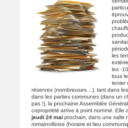
semain
partic
éprouv
problè
chauff
produc
sanita
périod
les te
extéri
les -10
tous l
tenter 
réserves (nombreuses…), tant dans le
dans les parties communes (dans un chan
pas !), la prochaine Assemblée Généra
copropriété arrive à point nommé. Elle de
jeudi 24 mai
prochain, dans une salle 
romainvilloise (horaire et lieu communiq