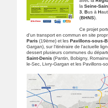
avec la
Régio
la
Seine-Sain
3
,
B
us à
H
au
(
BHNS
).
Ce projet port
d’un transport en commun en site propre
Paris
(19ème) et les
Pavillons-sous-B
Gargan), sur l’itinéraire de l’actuelle li
dessert plusieurs communes du départ
Saint-Denis
(Pantin, Bobigny, Romainvi
le-Sec, Livry-Gargan et les Pavillons-so