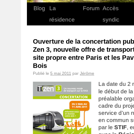
Blog
La
Forum
Accès
résidence
syndic
Ouverture de la concertation pub
Zen 3, nouvelle offre de transp
site propre entre Paris et les Pav
Bois
Publié le
5 mai 2011
par
Jérôme
La date du 2
le début de la
préalable org
cadre du proj
service d’un 
en commun su
par le
STIF
, 