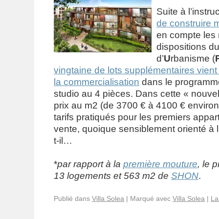
Suite à l’instru
de construire m
en compte les 
dispositions d
d’
U
rbanisme (
vingtaine de lots supplémentaires vient
la commercialisation
dans le program
studio au 4 pièces. Dans cette « nouvel
prix au m2 (de 3700 € à 4100 € environ
tarifs pratiqués pour les premiers appa
vente, quoique sensiblement orienté à 
t-il…
*
par rapport à la
première mouture
, le
13 logements et 563 m2 de
SHON
.
Publié dans
Villa Solea
|
Marqué avec
Villa Solea
|
La