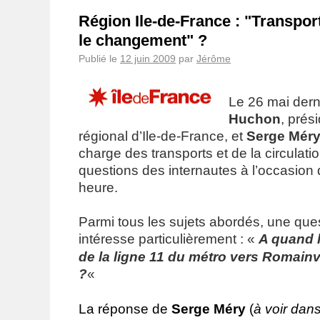
Région Ile-de-France : "Transpor
le changement" ?
Publié le
12 juin 2009
par
Jérôme
Le 26 mai dern
Huchon
, prés
régional d’Ile-de-France, et
Serge Mér
charge des transports et de la circulat
questions des internautes à l’occasion
heure.
Parmi tous les sujets abordés, une que
intéresse particulièrement : «
A quand 
de la ligne 11 du métro vers Romainvi
?
«
La réponse de
Serge Méry
(
à voir dan