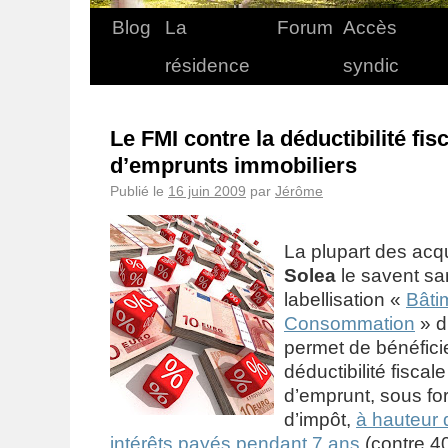
Blog
La
Forum
Accès
résidence
syndic
Le FMI contre la déductibilité fis
d’emprunts immobiliers
Publié le
16 juin 2009
par
Jérôme
La plupart des ac
Solea
le savent san
labellisation «
Bâti
Consommation
» d
permet de bénéficie
déductibilité fiscal
d’emprunt, sous fo
d’impôt,
à hauteur
intérêts payés pendant 7 ans
(contre 4