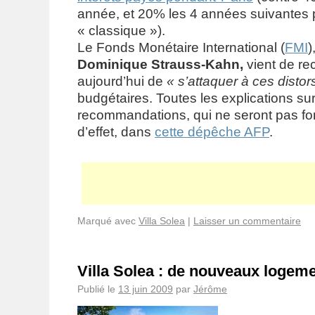
année, et 20% les 4 années suivantes 
« classique »).
Le Fonds Monétaire International (
FMI
)
Dominique Strauss-Kahn,
vient de r
aujourd’hui de
« s’attaquer à ces distor
budgétaires.
Toutes les explications su
recommandations, qui ne seront pas fo
d’effet, dans
cette dépêche AFP
.
Marqué avec
Villa Solea
|
Laisser un commentaire
Villa Solea : de nouveaux logem
Publié le
13 juin 2009
par
Jérôme