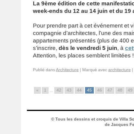
La 9ème édition de cette manifestatio
week-ends du 12 au 14 juin et du 19 a
Pour prendre part à cet événement et vi
compagnie d’architectes,
l’une des ma
appartements présentés (plus de 400 en t
s’inscrire,
dès le vendredi 5 juin
, à
cet
Attention, les places semblent limitées !
Publié dans
Architecture
|
Marqué avec
architecture
|
«
1
...
42
43
44
45
46
47
48
49
© Tous les dessins et croquis de Villa S
de Jacques Fer