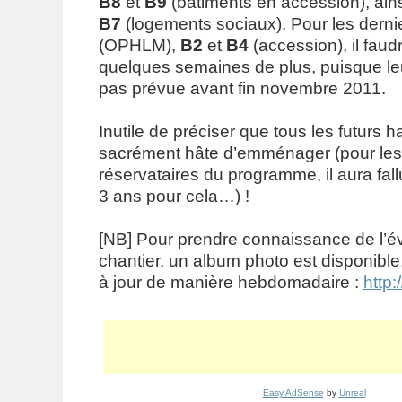
B8
et
B9
(bâtiments en accession), ain
B7
(logements sociaux). Pour les derni
(OPHLM),
B2
et
B4
(accession), il faudr
quelques semaines de plus, puisque leur
pas prévue avant fin novembre 2011.
Inutile de préciser que tous les futurs h
sacrément hâte d’emménager (pour les
réservataires du programme, il aura fal
3 ans pour cela…) !
[NB] Pour prendre connaissance de l’év
chantier, un album photo est disponibl
à jour de manière hebdomadaire :
http:
Easy AdSense
by
Unreal