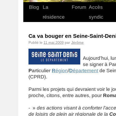
Blog
La
Forum
Accès
résidence
syndic
Ca va bouger en Seine-Saint-Deni
Publié le
11 mai 2009
par
Jérôme
Aujourd’hui, lu
se signer à Pa
P
articulier
R
égion
/
D
épartement
de Sein
(CPRD).
Parmi les projets qui devraient voir le j
proche, citons, entre autres, pour
Romai
- »
des actions visant à conforter l’acce
de loisirs de plein air régionale de la
Co