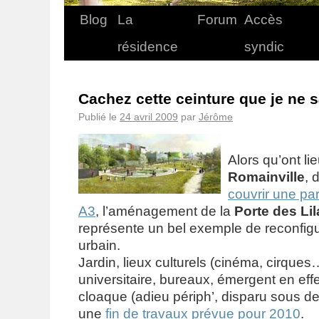
Blog
La
Forum
Accès
résidence
syndic
Cachez cette ceinture que je ne 
Publié le
24 avril 2009
par
Jérôme
Alors qu’ont l
Romainville
, 
couvrir une par
A3
, l’aménagement de la
Porte des Lil
représente un bel exemple de reconfigu
urbain.
Jardin, lieux culturels (cinéma, cirques
universitaire, bureaux, émergent en eff
cloaque (adieu périph’, disparu sous des
une
fin de travaux prévue pour 2010
.