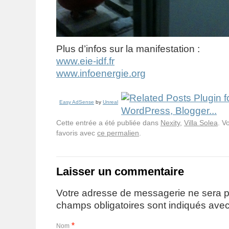
Plus d’infos sur la manifestation :
www.eie-idf.fr
www.infoenergie.org
Easy AdSense
by
Unreal
Cette entrée a été publiée dans
Nexity
,
Villa Solea
. V
favoris avec
ce permalien
.
Laisser un commentaire
Votre adresse de messagerie ne sera p
champs obligatoires sont indiqués ave
*
Nom