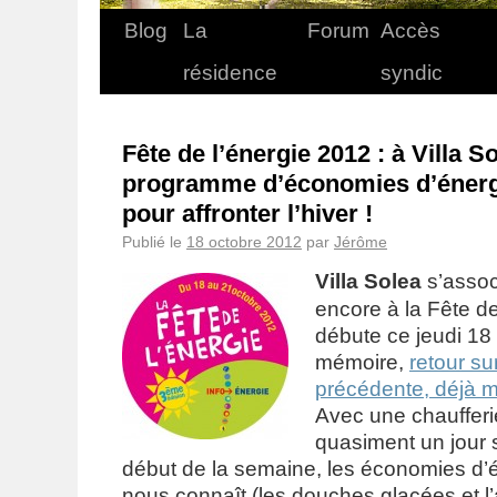
Blog
La
Forum
Accès
résidence
syndic
Fête de l’énergie 2012 : à Villa S
programme d’économies d’énergi
pour affronter l’hiver !
Publié le
18 octobre 2012
par
Jérôme
Villa Solea
s’assoc
encore à la Fête de
débute ce jeudi 18
mémoire,
retour sur
précédente, déjà 
Avec une chaufferie
quasiment un jour 
début de la semaine, les économies d’én
nous connaît (les douches glacées et 