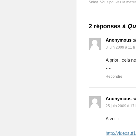
Solea
. Vous pouvez la mettr
2 réponses à
Qu
Anonymous
di
8 juin 2009 à 11 h
A priori, cela n
….
Répondre
Anonymous
di
25 juin 2009 à 17
A voir :
http://videos.tf