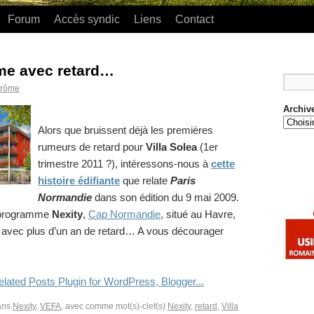
Forum
Accès syndic
Liens
Contact
me avec retard…
érôme
Archiv
Alors que bruissent déjà les premières
rumeurs de retard pour
Villa Solea
(1er
trimestre 2011 ?)
, intéressons-nous à
cette
histoire édifiante
que relate
Paris
Normandie
dans son édition du 9 mai 2009.
e programme
Nexity
,
Cap Normandie
, situé au Havre,
ré avec plus d’un an de retard… A vous décourager
dans
Nexity
,
VEFA
, avec comme mot(s)-clef(s)
Nexity
,
retard
,
Villa