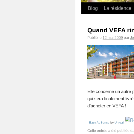
Blog
La résidence
Quand VEFA ri
Publié le
12 mai 2009
par
J
Elle concerne un autr
qui sera finalement liv
d’acheter en VEFA !
Easy AdSense
by
Unreal
Cette entrée a été publiée 