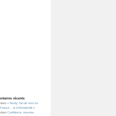
taires récents
dans
« Nexity, l’art de vivre en
e-France… et à Romainville »
dans
Confidence, nouveau