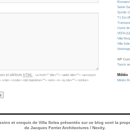
Romainvi
Seine-Sa
Syndic
(
T1 Est
(8
Transpor
Usine de
VEFA
(12
Villa Res
Villa Sol
Voisinag
WP Cumul
Tanck
re
Météo
ses et attributs
HTML
:
<a href="" title=""> <abbr title=""> <acronym
"> <cite> <code> <del datetime=""> <em> <i> <q cite=""> <strike>
Météo Ro
ssins et croquis de Villa Solea présentés sur ce blog sont la propr
de Jacques Ferrier Architectures / Nexity.