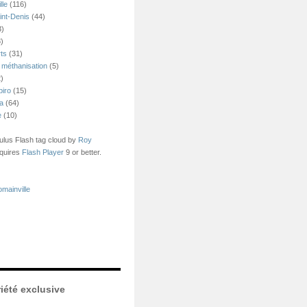
lle
(116)
int-Denis
(44)
3)
)
ts
(31)
 méthanisation
(5)
)
piro
(15)
ea
(64)
e
(10)
us Flash tag cloud by
Roy
quires
Flash Player
9 or better.
mainville
iété exclusive