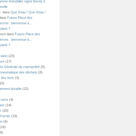
amme immobilier signé Nexity à
nville
=-
dans
Que d’eau ! Que d’eau !
 dans
Future Place des
rces : bienvenue à…
yland ?
ence dans
Future Place des
rces : bienvenue à…
yland ?
ation
(23)
ture
(17)
e Générale de copropriété
(5)
 pneumatique des déchets
(8)
 des forts
(3)
15)
ement durable
(22)
verts
(4)
ris
(14)
er
(20)
Ferrier
(19)
on
(6)
(16)
8)