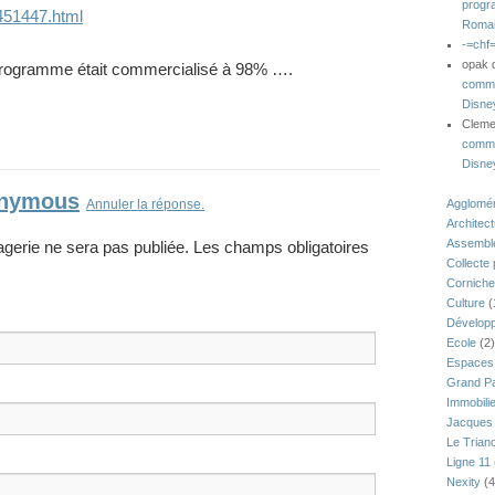
progr
451447.html
Romai
-=chf
opak
 programme était commercialisé à 98% ….
comme
Disne
Clem
comme
Disne
nymous
Annuler la réponse.
Agglomér
Architec
Assemblé
gerie ne sera pas publiée. Les champs obligatoires
Collecte
Corniche
Culture
(
Développ
Ecole
(2)
Espaces 
Grand Pa
Immobili
Jacques 
Le Trian
Ligne 11
Nexity
(4