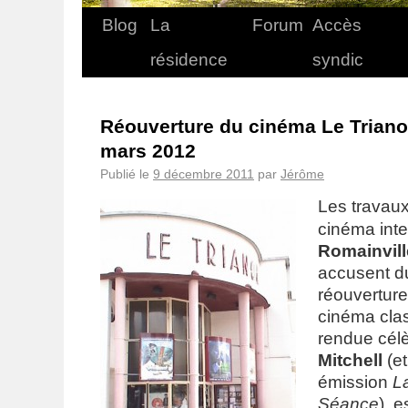
Blog
La
Forum
Accès
résidence
syndic
Réouverture du cinéma Le Trian
mars 2012
Publié le
9 décembre 2011
par
Jérôme
Les travaux
cinéma int
Romainvill
accusent du
réouverture
cinéma clas
rendue cél
Mitchell
(et
émission
L
Séance
), 