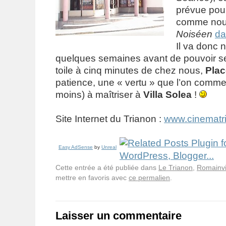
prévue pou
comme nou
Noiséen
da
Il va donc n
quelques semaines avant de pouvoir se
toile à cinq minutes de chez nous,
Plac
patience, une « vertu » que l’on comm
moins) à maîtriser à
Villa Solea
!
Site Internet du Trianon :
www.cinematri
Easy AdSense
by
Unreal
Cette entrée a été publiée dans
Le Trianon
,
Romainvi
mettre en favoris avec
ce permalien
.
Laisser un commentaire