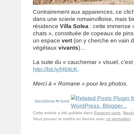
Contrairement aux apparences, ce clich
dans une scierie romainvilloise, mais bi
résidence
Villa Solea
: cette immense « 
chats », constituée de copeaux de pins,
un espace
vert
(on y cherche en vain d
végétaux
vivants
)…
La suite du « cauchemar » visuel, c’est i
http://bit.ly/H6ItcK
.
Merci à « Romane » pour les photos.
Easy AdSense
by
Unreal
Cette entrée a été publiée dans
Espaces verts
,
Nexit
Vous pouvez la mettre en favoris avec
ce permalien
.