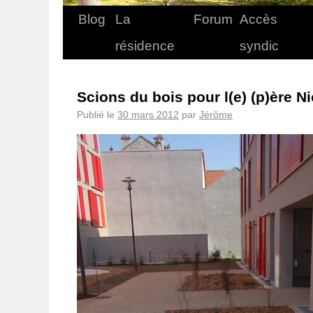
Blog
La
Forum
Accès
résidence
syndic
Scions du bois pour l(e) (p)ère Ni
Publié le
30 mars 2012
par
Jérôme