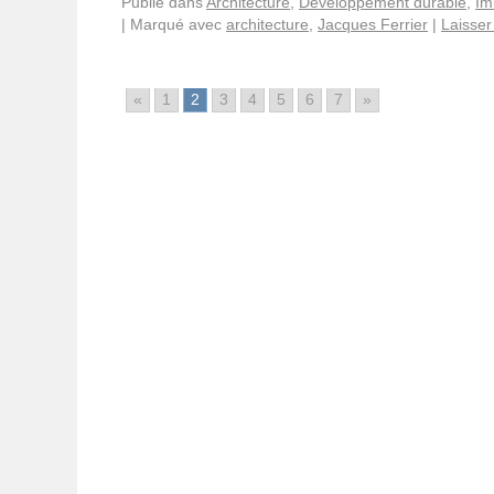
Publié dans
Architecture
,
Développement durable
,
Im
|
Marqué avec
architecture
,
Jacques Ferrier
|
Laisse
«
1
2
3
4
5
6
7
»