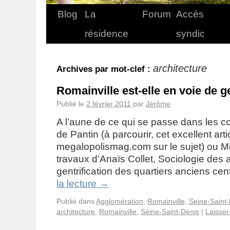
Blog
La
Forum
Accès
résidence
syndic
architecture
Archives par mot-clef :
Romainville est-elle en voie de ge
Publié le
2 février 2011
par
Jérôme
A l’aune de ce qui se passe dans les 
de Pantin (à parcourir, cet excellent arti
megalopolismag.com sur le sujet) ou Mon
travaux d’Anaïs Collet, Sociologie des 
gentrification des quartiers anciens c
la lecture
→
Publié dans
Agglomération
,
Romainville
,
Seine-Saint
architecture
,
Romainville
,
Seine-Saint-Denis
|
Laisse