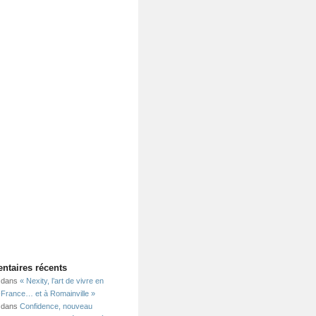
taires récents
dans
« Nexity, l’art de vivre en
e-France… et à Romainville »
dans
Confidence, nouveau