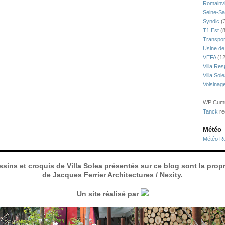
Romainvi
Seine-Sa
Syndic
(
T1 Est
(8
Transpor
Usine de
VEFA
(12
Villa Res
Villa Sol
Voisinag
WP Cumul
Tanck
re
Météo
Météo Ro
ssins et croquis de Villa Solea présentés sur ce blog sont la propr
de Jacques Ferrier Architectures / Nexity.
Un site réalisé par