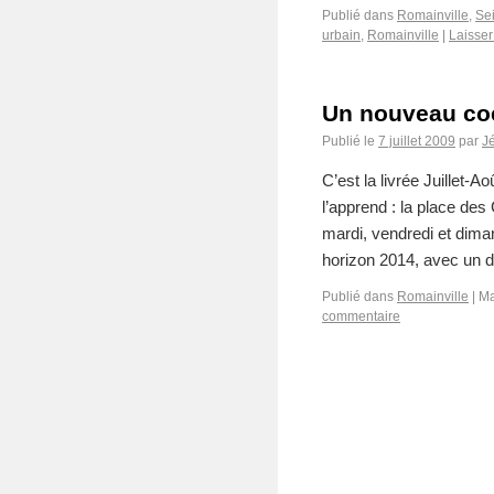
Publié dans
Romainville
,
Se
urbain
,
Romainville
|
Laisse
Un nouveau coe
Publié le
7 juillet 2009
par
J
C’est la livrée Juillet-A
l’apprend : la place de
mardi, vendredi et dim
horizon 2014, avec un
Publié dans
Romainville
|
Ma
commentaire