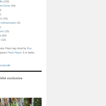
lle
(116)
int-Denis
(44)
3)
)
ts
(31)
 méthanisation
(5)
)
piro
(15)
ea
(64)
e
(10)
us Flash tag cloud by
Roy
quires
Flash Player
9 or better.
mainville
iété exclusive