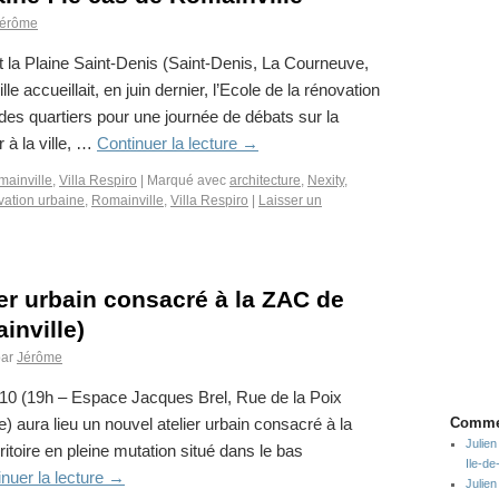
érôme
 la Plaine Saint-Denis (Saint-Denis, La Courneuve,
le accueillait, en juin dernier, l’Ecole de la rénovation
 des quartiers pour une journée de débats sur la
 à la ville, …
Continuer la lecture
→
ainville
,
Villa Respiro
|
Marqué avec
architecture
,
Nexity
,
vation urbaine
,
Romainville
,
Villa Respiro
|
Laisser un
er urbain consacré à la ZAC de
inville)
ar
Jérôme
10 (19h – Espace Jacques Brel, Rue de la Poix
) aura lieu un nouvel atelier urbain consacré à la
Commen
Julien
ritoire en pleine mutation situé dans le bas
Ile-d
nuer la lecture
→
Julien