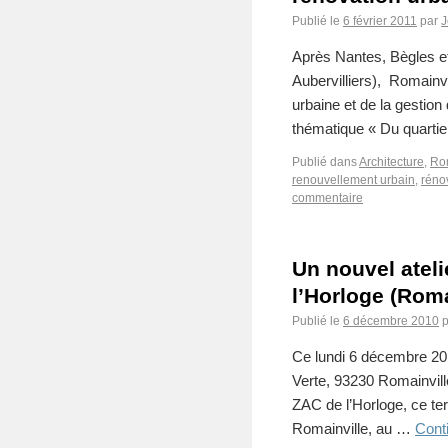
Publié le
6 février 2011
par
J
Après Nantes, Bègles et
Aubervilliers), Romainvil
urbaine et de la gestion
thématique « Du quartier
Publié dans
Architecture
,
Rom
renouvellement urbain
,
réno
commentaire
Un nouvel ateli
l’Horloge (Roma
Publié le
6 décembre 2010
p
Ce lundi 6 décembre 20
Verte, 93230 Romainville
ZAC de l’Horloge, ce ter
Romainville, au …
Conti