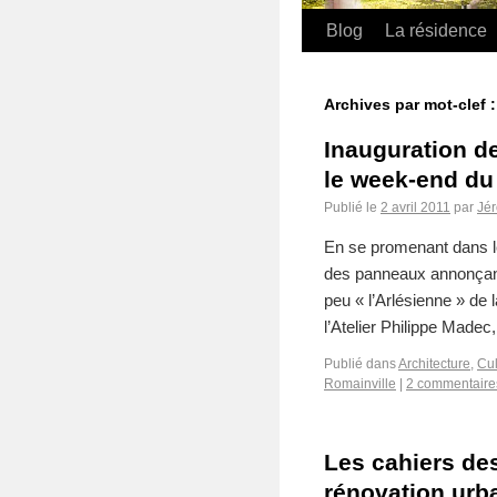
Blog
La résidence
Archives par mot-clef 
Inauguration d
le week-end du 
Publié le
2 avril 2011
par
Jé
En se promenant dans le
des panneaux annonçant
peu « l’Arlésienne » de
l’Atelier Philippe Madec
Publié dans
Architecture
,
Cul
Romainville
|
2 commentaire
Les cahiers de
rénovation urba