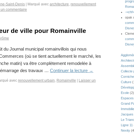
progr
ine-Saint-Denis
|
Marqué avec
architecture
,
renouvellement
Romai
r un commentaire
-=chf
opak
comme
Disne
ur de ville pour Romainville
Clem
érôme
comme
Disne
oût du Journal municipal romainvillois qui nous
Agglomér
s Commerces (où se tient actuellement le marché, les
Architec
anche matin) va être complètement remodelée à
Assemblé
 démarrage des travaux …
Continuer la lecture
→
Collecte
Corniche
rqué avec
renouvellement urbain
,
Romainville
|
Laisser un
Culture
(
Développ
Ecole
(2)
Espaces 
Grand Pa
Immobili
Jacques 
Le Trian
Ligne 11
Nexity
(4