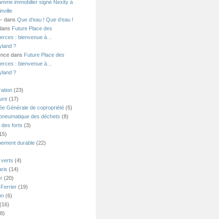
amme immobilier signé Nexity à
nville
=-
dans
Que d’eau ! Que d’eau !
 dans
Future Place des
rces : bienvenue à…
yland ?
ence dans
Future Place des
rces : bienvenue à…
yland ?
ation
(23)
ture
(17)
e Générale de copropriété
(5)
 pneumatique des déchets
(8)
 des forts
(3)
15)
ement durable
(22)
verts
(4)
ris
(14)
er
(20)
Ferrier
(19)
on
(6)
(16)
8)