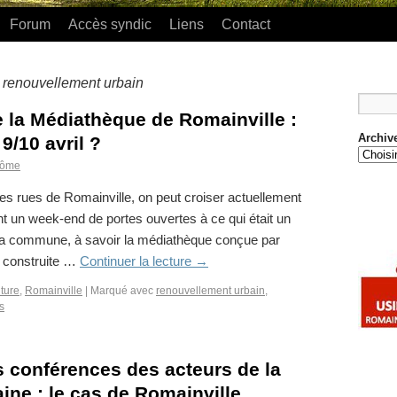
Forum
Accès syndic
Liens
Contact
renouvellement urbain
:
e la Médiathèque de Romainville :
Archiv
9/10 avril ?
rôme
s rues de Romainville, on peut croiser actuellement
 un week-end de portes ouvertes à ce qui était un
 la commune, à savoir la médiathèque conçue par
, construite …
Continuer la lecture
→
ture
,
Romainville
|
Marqué avec
renouvellement urbain
,
s
s conférences des acteurs de la
ine : le cas de Romainville