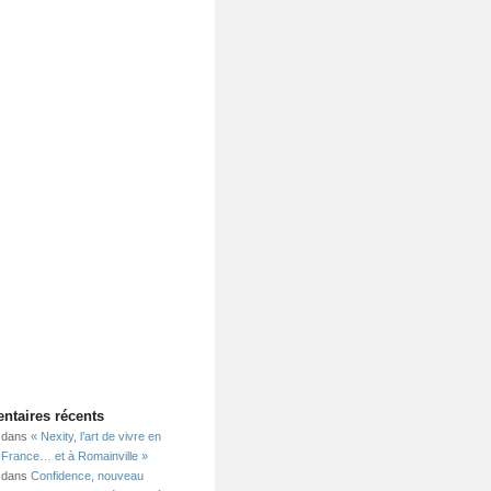
taires récents
dans
« Nexity, l’art de vivre en
e-France… et à Romainville »
dans
Confidence, nouveau