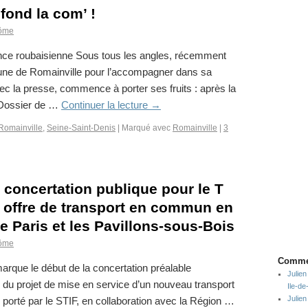
 fond la com’ !
ôme
agence roubaisienne Sous tous les angles, récemment
ne de Romainville pour l’accompagner dans sa
vec la presse, commence à porter ses fruits : après la
e Dossier de …
Continuer la lecture
→
Romainville
,
Seine-Saint-Denis
|
Marqué avec
Romainville
|
3
 concertation publique pour le T
e offre de transport en commun en
re Paris et les Pavillons-sous-Bois
ôme
Commen
arque le début de la concertation préalable
Julien
 du projet de mise en service d’un nouveau transport
Ile-d
Julien
orté par le STIF, en collaboration avec la Région …