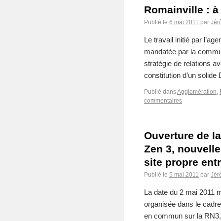
Romainville : à
Publié le
6 mai 2011
par
Jér
Le travail initié par l’
mandatée par la commu
stratégie de relations a
constitution d’un solid
Publié dans
Agglomération
,
commentaires
Ouverture de la
Zen 3, nouvell
site propre ent
Publié le
5 mai 2011
par
Jér
La date du 2 mai 2011 m
organisée dans le cadre
en commun sur la RN3, p