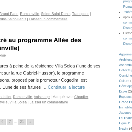
progr
Romai
-=chf
Grand Paris
,
Romainville
,
Seine-Saint-Denis
,
Transports
|
opak
eine-Saint-Denis
|
Laisser un commentaire
comme
Disne
Clem
ré au programme Allée des
comme
Disne
nville)
Agglomér
ôme
Architec
Assemblé
res à peine de la résidence Villa Solea (l’une de ses
Collecte
t sur la rue Gabriel-Husson), le programme
Corniche
isons, proposé par le promoteur Cogedim, est
Culture
(
Développ
. L’une de ses futures …
Continuer la lecture
→
Ecole
(2)
obilier
,
Romainville
,
Voisinage
|
Marqué avec
Chantier
,
Espaces 
ville
,
Villa Solea
|
Laisser un commentaire
Grand Pa
Immobili
Jacques 
Le Trian
6
7
...
21
»
Ligne 11
Nexity
(4