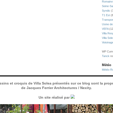
Romainvi
Seine-Sa
Syndic
(
T1 Est
(8
Transpor
Usine de
VEFA
(12
Villa Res
Villa Sol
Voisinag
WP Cumul
Tanck
re
Météo
Météo Ro
ssins et croquis de Villa Solea présentés sur ce blog sont la propr
de Jacques Ferrier Architectures / Nexity.
Un site réalisé par