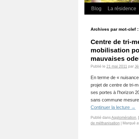
Blog
La résidence
Archives par mot-clef 
Centre de tri-m
mobilisation p
mauvaises ode
Publié le
21 mai 2011
par
Jé
En terme de « nuisance
projet de centre de tri-
ses portes à l’horizon 2
sans commune mesure av
Continuer la lecture
→
Publié dans
Agglomération
,
de méthanisation
|
Marqué a