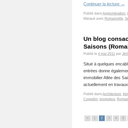
Continuer la lecture
→
Publié dans
Agglomération
,
Marqué avec
Romainville
,
S
Un blog consac
Saisons (Romai
Publié le
4 mai 2011
par
Jér
Situé à quelques encablu
entrées donne égalemen
immobilier Allée des Sa
actuellement en travaux
Publié dans
Architecture
,
Imm
Cogedim
,
promoteur
,
Romain
«
1
2
3
4
5