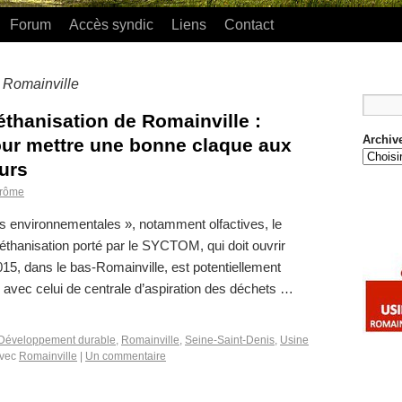
Forum
Accès syndic
Liens
Contact
Romainville
:
éthanisation de Romainville :
Archiv
our mettre une bonne claque aux
urs
rôme
s environnementales », notamment olfactives, le
méthanisation porté par le SYCTOM, qui doit ouvrir
015, dans le bas-Romainville, est potentiellement
ec celui de centrale d’aspiration des déchets …
Développement durable
,
Romainville
,
Seine-Saint-Denis
,
Usine
vec
Romainville
|
Un commentaire