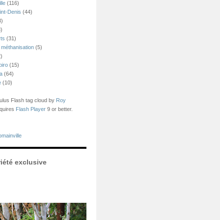
lle
(116)
int-Denis
(44)
3)
)
ts
(31)
 méthanisation
(5)
)
piro
(15)
ea
(64)
e
(10)
us Flash tag cloud by
Roy
quires
Flash Player
9 or better.
mainville
iété exclusive