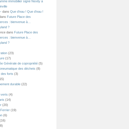
amme immobilier signé Nexity à
nville
=-
dans
Que d’eau ! Que d’eau !
 dans
Future Place des
rces : bienvenue à…
yland ?
ence dans
Future Place des
rces : bienvenue à…
yland ?
ation
(23)
ture
(17)
e Générale de copropriété
(5)
 pneumatique des déchets
(8)
 des forts
(3)
15)
ement durable
(22)
verts
(4)
ris
(14)
er
(20)
Ferrier
(19)
on
(6)
(16)
8)