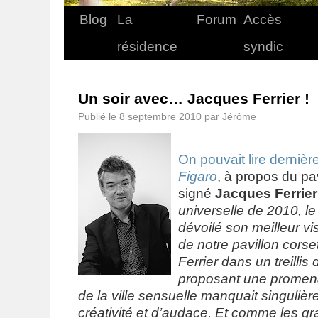
Blog
La
Forum
Accès
résidence
syndic
Un soir avec… Jacques Ferrier !
Publié le
8 septembre 2010
par
Jérôme
On pouvait lire derni
Figaro
, à propos du pav
signé
Jacques Ferrier
universelle de 2010, l
dévoilé son meilleur 
de notre pavillon cors
Ferrier dans un treillis
proposant une promen
de la ville sensuelle manquait singuliè
créativité et d’audace. Et comme les 