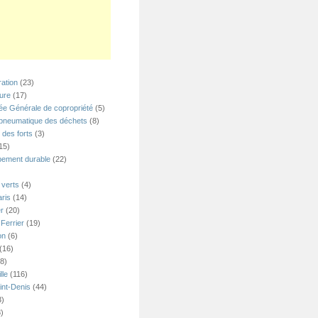
ation
(23)
ture
(17)
e Générale de copropriété
(5)
 pneumatique des déchets
(8)
 des forts
(3)
15)
ement durable
(22)
verts
(4)
ris
(14)
er
(20)
Ferrier
(19)
on
(6)
(16)
8)
lle
(116)
int-Denis
(44)
3)
)