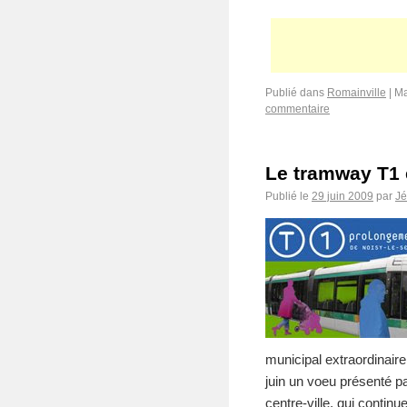
Publié dans
Romainville
|
Ma
commentaire
Le tramway T1 
Publié le
29 juin 2009
par
J
municipal extraordinaire 
juin un voeu présenté p
centre-ville, qui continu