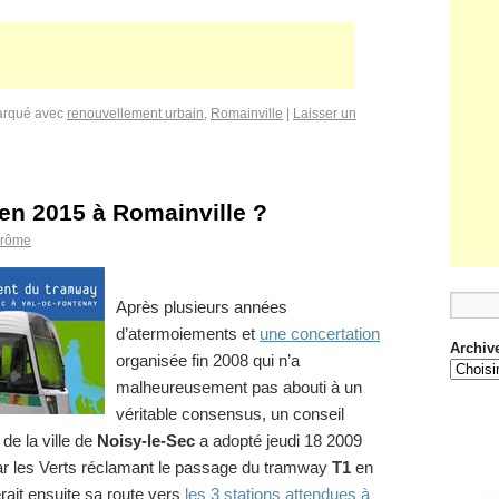
rqué avec
renouvellement urbain
,
Romainville
|
Laisser un
en 2015 à Romainville ?
érôme
Après plusieurs années
d’atermoiements et
une concertation
Archiv
organisée fin 2008 qui n’a
malheureusement pas abouti à un
véritable consensus, un conseil
de la ville de
Noisy-le-Sec
a adopté jeudi 18 2009
ar les Verts réclamant le passage du tramway
T1
en
erait ensuite sa route vers
les 3 stations attendues à