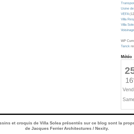
Transpor
Usine de
VEFA
(12
Villa Res
Villa Sol
Voisinag
WP Cumul
Tanck
re
Météo
ssins et croquis de Villa Solea présentés sur ce blog sont la propr
de Jacques Ferrier Architectures / Nexity.