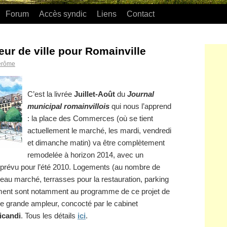
Forum
Accès syndic
Liens
Contact
ur de ville pour Romainville
érôme
C’est la livrée
Juillet-Août
du
Journal
municipal romainvillois
qui nous l’apprend
: la place des Commerces (où se tient
actuellement le marché, les mardi, vendredi
et dimanche matin) va être complètement
remodelée à horizon 2014, avec un
prévu pour l’été 2010. Logements (au nombre de
au marché, terrasses pour la restauration, parking
ement sont notamment au programme de ce projet de
e grande ampleur, concocté par le cabinet
icandi
. Tous les détails
ici
.