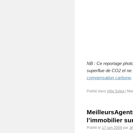
NB
: Ce reportage photo
superflue de CO2 et ne
compensation carbone
.
Publié dans
Villa Solea
|
Mar
MeilleursAgents
l’immobilier su
Publié le
17 juin 2009
par
J