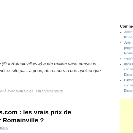
Commen
Julien
Ile-d
Julien
progr
Romai
-=chf
 (© « Romainvillois ») a été réalisé sans émission
opak
comme
 nécessite pas,
a priori
, de recours à une quelconque
Disne
Clem
comme
Disne
qué avec
Villa Solea
|
Un commentaire
.com : les vrais prix de
r Romainville ?
érôme