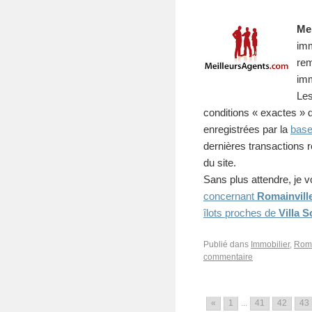
Me
imm
rem
imm
Les
conditions « exactes » 
enregistrées par la
bas
dernières transactions 
du site.
Sans plus attendre, je 
concernant
Romainvill
îlots proches de
Villa S
Publié dans
Immobilier
,
Roma
commentaire
«
1
...
41
42
43