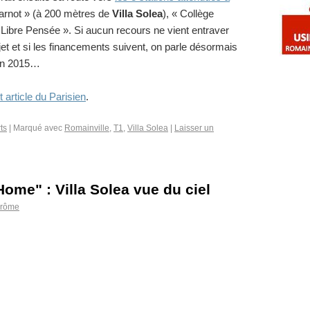
Carnot » (à 200 mètres de
Villa Solea
), « Collège
Libre Pensée ». Si aucun recours ne vient entraver
et et si les financements suivent, on parle désormais
 en 2015…
t article du Parisien
.
ts
|
Marqué avec
Romainville
,
T1
,
Villa Solea
|
Laisser un
ome" : Villa Solea vue du ciel
érôme