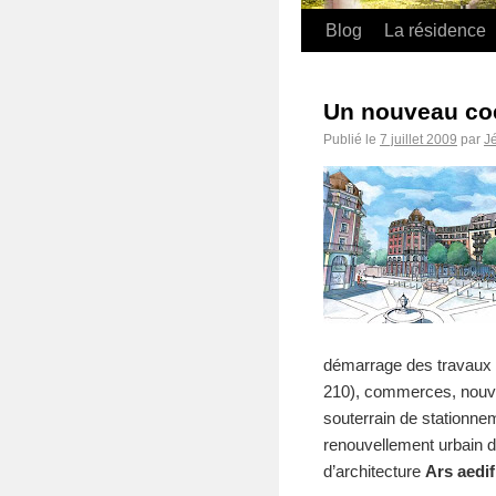
Blog
La résidence
Un nouveau coe
Publié le
7 juillet 2009
par
J
démarrage des travaux 
210), commerces, nouve
souterrain de stationn
renouvellement urbain d
d’architecture
Ars aedif