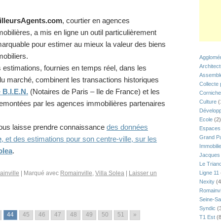
illeursAgents.com
, courtier en agences
obilières, a mis en ligne un outil particulièrement
arquable pour estimer au mieux la valeur des biens
obiliers.
Agglomér
Architec
 estimations, fournies en temps réel, dans les
Assemblé
du marché, combinent les transactions historiques
Collecte
e
B.I.E.N.
(Notaires de Paris – Ile de France) et les
Corniche
Culture
(
remontées par les agences immobilières partenaires
Développ
Ecole
(2)
vous laisse prendre connaissance
des données
Espaces 
Grand Pa
e
, et des estimations pour son centre-ville, sur les
Immobili
olea
.
Jacques 
Le Trian
inville
|
Marqué avec
Romainville
,
Villa Solea
|
Laisser un
Ligne 11
Nexity
(4
Romainvi
Seine-Sa
Syndic
(
44
45
46
47
48
49
50
51
»
T1 Est
(8