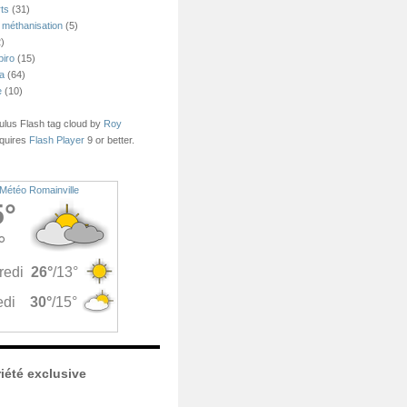
ts
(31)
 méthanisation
(5)
)
piro
(15)
ea
(64)
e
(10)
us Flash tag cloud by
Roy
quires
Flash Player
9 or better.
Météo Romainville
iété exclusive