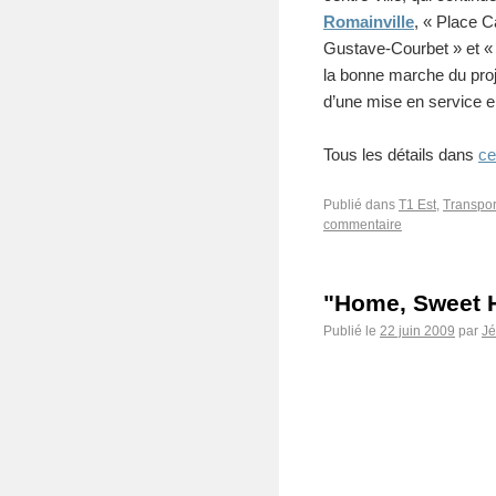
Romainville
, « Place 
Gustave-Courbet » et « 
la bonne marche du proj
d’une mise en service
Tous les détails dans
ce
Publié dans
T1 Est
,
Transpor
commentaire
"Home, Sweet H
Publié le
22 juin 2009
par
J