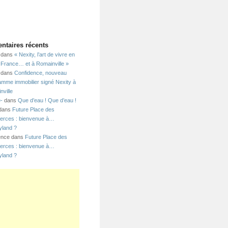
taires récents
dans
« Nexity, l’art de vivre en
e-France… et à Romainville »
dans
Confidence, nouveau
amme immobilier signé Nexity à
nville
=-
dans
Que d’eau ! Que d’eau !
 dans
Future Place des
rces : bienvenue à…
yland ?
ence dans
Future Place des
rces : bienvenue à…
yland ?