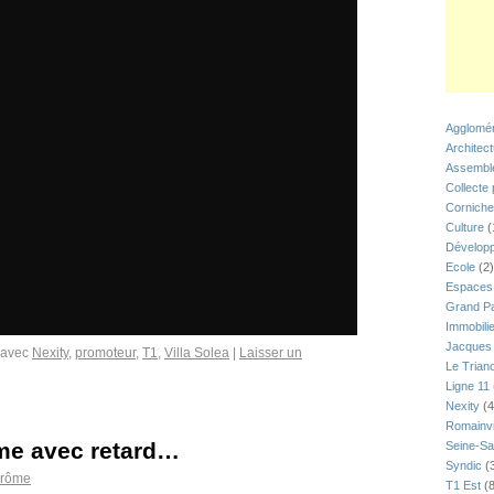
Agglomér
Architec
Assemblé
Collecte
Corniche
Culture
(
Développ
Ecole
(2)
Espaces 
Grand Pa
Immobili
Jacques 
 avec
Nexity
,
promoteur
,
T1
,
Villa Solea
|
Laisser un
Le Trian
Ligne 11
Nexity
(4
Romainvi
me avec retard…
Seine-Sa
Syndic
(
érôme
T1 Est
(8