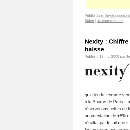
Publié dans
Développement 
Solea
|
Un commentaire
Nexity : Chiffre
baisse
Publié le
13 mai 2009
par
J
qu’attendu, comme sem
à la Bourse de Paris. La
réservations nettes de lo
augmentation de +8% en
résultat par le fait que «
les mesures gouvernemen