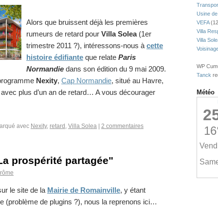
Transpor
Usine de
Alors que bruissent déjà les premières
VEFA
(12
Villa Res
rumeurs de retard pour
Villa Solea
(1er
Villa Sol
trimestre 2011 ?)
, intéressons-nous à
cette
Voisinag
histoire édifiante
que relate
Paris
WP Cumul
Normandie
dans son édition du 9 mai 2009.
Tanck
re
e programme
Nexity
,
Cap Normandie
, situé au Havre,
ré avec plus d’un an de retard… A vous décourager
Météo
arqué avec
Nexity
,
retard
,
Villa Solea
|
2 commentaires
La prospérité partagée"
érôme
ur le site de la
Mairie de Romainville
, y étant
le (problème de plugins ?), nous la reprenons ici…