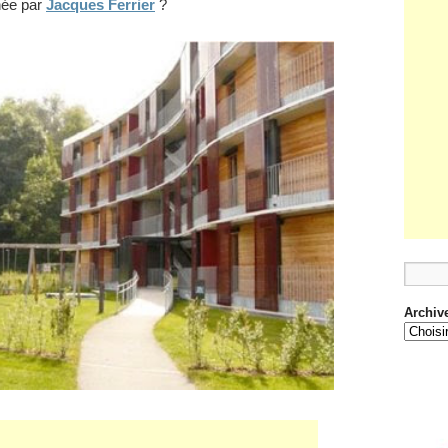
née par
Jacques Ferrier
?
Archiv