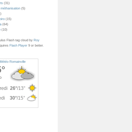
ts
(31)
 méthanisation
(5)
)
piro
(15)
ea
(64)
e
(10)
us Flash tag cloud by
Roy
quires
Flash Player
9 or better.
Météo Romainville