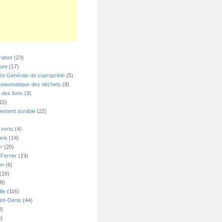
ation
(23)
ture
(17)
e Générale de copropriété
(5)
 pneumatique des déchets
(8)
 des forts
(3)
15)
ement durable
(22)
verts
(4)
ris
(14)
er
(20)
Ferrier
(19)
on
(6)
(16)
8)
lle
(116)
int-Denis
(44)
3)
)