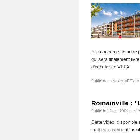
Elle concerne un autr
qui sera finalement liv
d’acheter en VEFA !
Publié dans
Nexity
,
VEFA
|
M
Romainville : "
Publié le
12 mai 2009
par
J
Cette vidéo, disponible s
malheureusement illisib