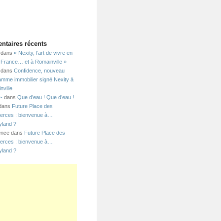
taires récents
dans
« Nexity, l’art de vivre en
e-France… et à Romainville »
dans
Confidence, nouveau
amme immobilier signé Nexity à
nville
=-
dans
Que d’eau ! Que d’eau !
 dans
Future Place des
rces : bienvenue à…
yland ?
ence dans
Future Place des
rces : bienvenue à…
yland ?