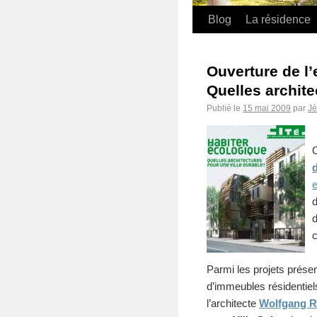
Blog
La résidence
Ouverture de l’
Quelles archite
Publié le
15 mai 2009
par
J
d
e
d
d
c
Parmi les projets prése
d’immeubles résidentie
l’architecte
Wolfgang R