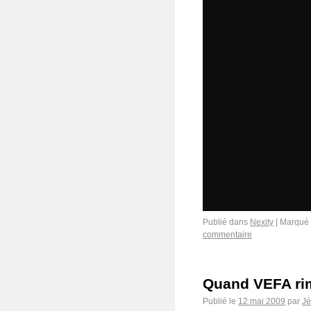
Publié dans
Nexity
|
Marqué
commentaire
Quand VEFA ri
Publié le
12 mai 2009
par
J