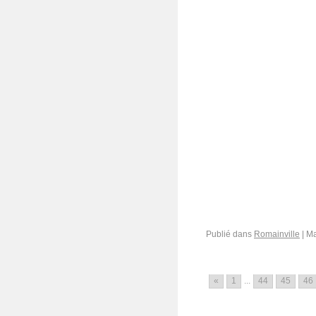
Publié dans
Romainville
|
Ma
«
1
...
44
45
46