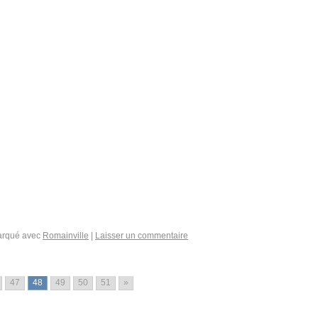
rqué avec
Romainville
|
Laisser un commentaire
47
48
49
50
51
»