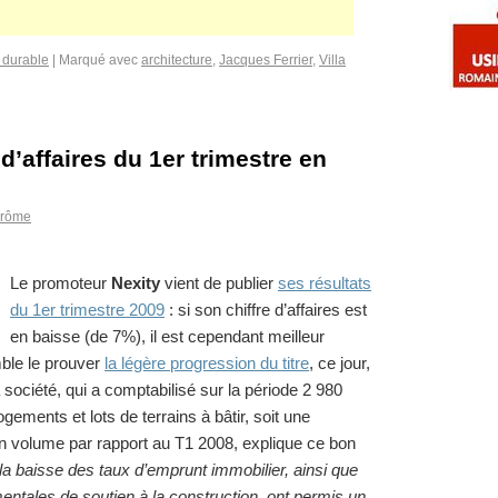
durable
|
Marqué avec
architecture
,
Jacques Ferrier
,
Villa
 d’affaires du 1er trimestre en
érôme
Le promoteur
Nexity
vient de publier
ses résultats
du 1er trimestre 2009
: si son chiffre d’affaires est
en baisse (de 7%), il est cependant meilleur
ble le prouver
la légère progression du titre
, ce jour,
 société, qui a comptabilisé sur la période 2 980
gements et lots de terrains à bâtir, soit une
 volume par rapport au T1 2008, explique ce bon
la baisse des taux d’emprunt immobilier, ainsi que
tales de soutien à la construction, ont permis un