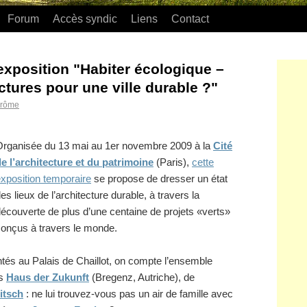
Forum
Accès syndic
Liens
Contact
exposition "Habiter écologique –
ctures pour une ville durable ?"
érôme
Organisée du 13 mai au 1er novembre 2009 à la
Cité
e l’architecture et du patrimoine
(Paris),
cette
xposition temporaire
se propose de dresser un état
es lieux de l’architecture durable, à travers la
écouverte de plus d’une centaine de projets «verts»
onçus à travers le monde.
ntés au Palais de Chaillot, on compte l’ensemble
ls
Haus der Zukunft
(Bregenz, Autriche), de
itsch
: ne lui trouvez-vous pas un air de famille avec