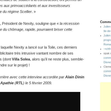
s aux primoaccédants et aux investisseurs
re du régime Scellier
. »
Commen
, Président de Nexity, souligne que «
la récession
Julien
 du chômage, rapide, pourraient briser cette
Ile-d
Julien
progr
Romai
aquelle Nexity a lancé sur la Toile, ces derniers
-=chf
licitaire très intrusive vantant nombre de ses
opak
comme
s (dont
Villa Solea
, alors qu’il ne reste plus, semble-
Disne
ndre sur le projet) !
Clem
comme
Disne
arrière avec cette interview accordée par
Alain Dinin
 Apathie
(
RTL
) le 5 février 2009.