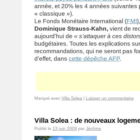
année, et 20% les 4 années suivantes 
« classique »).
Le Fonds Monétaire International (
FMI
)
Dominique Strauss-Kahn,
vient de r
aujourd’hui de
« s’attaquer à ces distor
budgétaires.
Toutes les explications su
recommandations, qui ne seront pas fo
d’effet, dans
cette dépêche AFP
.
Marqué avec
Villa Solea
|
Laisser un commentaire
Villa Solea : de nouveaux logem
Publié le
13 juin 2009
par
Jérôme