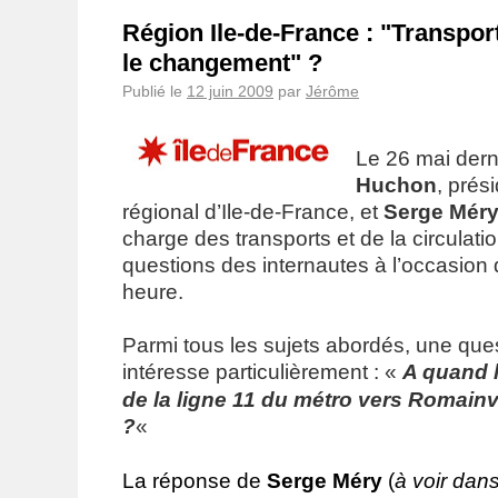
Région Ile-de-France : "Transpor
le changement" ?
Publié le
12 juin 2009
par
Jérôme
Le 26 mai dern
Huchon
, prés
régional d’Ile-de-France, et
Serge Mér
charge des transports et de la circulat
questions des internautes à l’occasion
heure.
Parmi tous les sujets abordés, une que
intéresse particulièrement : «
A quand 
de la ligne 11 du métro vers Romainvi
?
«
La réponse de
Serge Méry
(
à voir dan