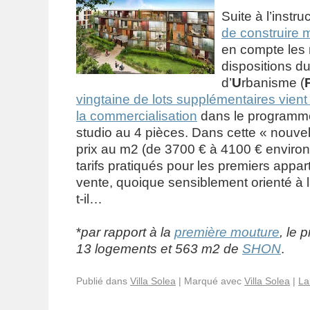
Suite à l’instru
de construire m
en compte les 
dispositions d
d’
U
rbanisme (
vingtaine de lots supplémentaires vient
la commercialisation
dans le program
studio au 4 pièces. Dans cette « nouvel
prix au m2 (de 3700 € à 4100 € environ
tarifs pratiqués pour les premiers appa
vente, quoique sensiblement orienté à 
t-il…
*
par rapport à la
première mouture
, le
13 logements et 563 m2 de
SHON
.
Publié dans
Villa Solea
|
Marqué avec
Villa Solea
|
La