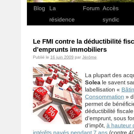
Blog
La
Forum
Accès
résidence
syndic
Le FMI contre la déductibilité fis
d’emprunts immobiliers
Publié le
16 juin 2009
par
Jérôme
La plupart des ac
Solea
le savent san
labellisation «
Bâti
Consommation
» d
permet de bénéficie
déductibilité fiscal
d’emprunt, sous fo
d’impôt,
à hauteur
intérêts payés pendant 7 ans
(contre 4