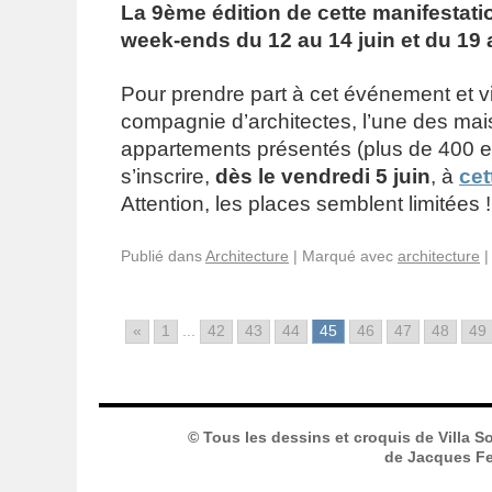
La 9ème édition de cette manifestatio
week-ends du 12 au 14 juin et du 19 a
Pour prendre part à cet événement et vi
compagnie d’architectes,
l’une des ma
appartements présentés (plus de 400 en t
s’inscrire,
dès le vendredi 5 juin
, à
cet
Attention, les places semblent limitées !
Publié dans
Architecture
|
Marqué avec
architecture
|
«
1
...
42
43
44
45
46
47
48
49
© Tous les dessins et croquis de Villa S
de Jacques Fer