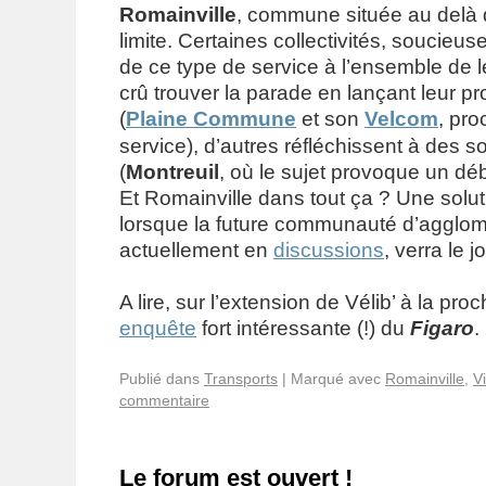
Romainville
, commune située au delà 
limite. Certaines collectivités, soucieuse
de ce type de service à l’ensemble de l
crû trouver la parade en lançant leur pr
(
Plaine Commune
et son
Velcom
, pr
service), d’autres réfléchissent à des so
(
Montreuil
, où le sujet provoque un dé
Et Romainville dans tout ça ? Une solut
lorsque la future communauté d’agglom
actuellement en
discussions
, verra le j
A lire, sur l’extension de Vélib’ à la pr
enquête
fort intéressante (!) du
Figaro
.
Publié dans
Transports
|
Marqué avec
Romainville
,
Vi
commentaire
Le forum est ouvert !