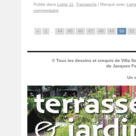
Publié dans
Ligne 11
,
Transports
|
Marqué avec
Lign
commentaire
«
1
...
44
45
46
47
48
49
50
51
© Tous les dessins et croquis de Villa S
de Jacques Fer
Un s