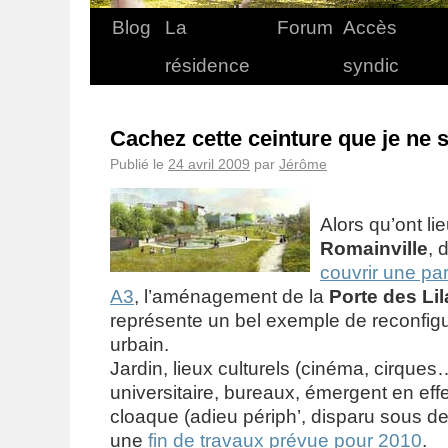
Blog
La
Forum
Accès
résidence
syndic
Cachez cette ceinture que je ne 
Publié le
24 avril 2009
par
Jérôme
Alors qu’ont l
Romainville
, 
couvrir une par
A3
, l’aménagement de la
Porte des Lil
représente un bel exemple de reconfigu
urbain.
Jardin, lieux culturels (cinéma, cirques
universitaire, bureaux, émergent en eff
cloaque (adieu périph’, disparu sous des
une
fin de travaux prévue pour 2010
.