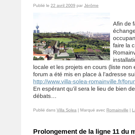
Publié le
22 avril 2009
par
Jérôme
Afin de f
échanges
occupant
faire la
Romainvi
installat
locale et les projets en cours (liste no
forum a été mis en place à l’adresse su
http://www.villa-solea-romainville.fr/foru
En espérant qu’il sera le lieu de bien d
débats…
Publié dans
Villa Solea
|
Marqué avec
Romainville
|
L
Prolongement de la ligne 11 du m