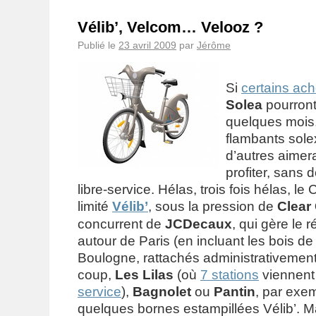
Vélib’, Velcom… Velooz ?
Publié le
23 avril 2009
par
Jérôme
Si
certains ach
Solea
pourront 
quelques mois,
flambants sole
d’autres aimer
profiter, sans 
libre-service. Hélas, trois fois hélas, le 
limité
Vélib’
, sous la pression de
Clear
concurrent de
JCDecaux
, qui gère le 
autour de Paris (en incluant les bois d
Boulogne, rattachés administrativement 
coup,
Les Lilas
(où
7 stations
viennent
service
),
Bagnolet
ou
Pantin
, par exem
quelques bornes estampillées Vélib’. M