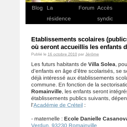
Blog
La
Forum
Accès
résidence
syndic
Etablissements scolaires (public
où seront accueillis les enfants d
Publié le
16 octobre 2010
par
Jérôme
Les futurs habitants de
Villa Solea
, po
d’enfants en âge d’être scolarisés, se 
déjà intéressé aux établissements scola
commune. En fonction de la sectorisati
Romainville
, les enfants seront intégr
établissements publics suivants, dépe
l’
Académie de Créteil
:
- maternelle :
Ecole Danielle Casanov
Verdun, 93230 Romainville