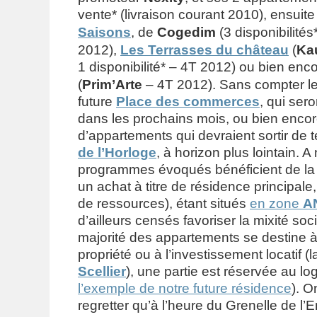
vente* (livraison courant 2010), ensuit
Saisons
, de
Cogedim
(3 disponibilités
2012),
Les Terrasses du château
(
Ka
1 disponibilité* – 4T 2012) ou bien enc
(
Prim’Arte
– 4T 2012). Sans compter le
future
Place des commerces
, qui ser
dans les prochains mois, ou bien encor
d’appartements qui devraient sortir de 
de l’Horloge
, à horizon plus lointain. A
programmes évoqués bénéficient de la
un achat à titre de résidence principale
de ressources), étant situés
en zone
A
d’ailleurs censés favoriser la mixité soci
majorité des appartements se destine à 
propriété ou à l’investissement locatif (
Scellier
), une partie est réservée au lo
l’exemple de notre future résidence
). O
regretter qu’à l’heure du Grenelle de l’