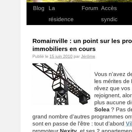
Blog
La
Forum
Accès
résidence
syndic
Romainville : un point sur les p
immobiliers en cours
Publié le
15 juin 2010
par
Jérôme
Vous n’avez d
les mérites de
rêvez que vos
rejoignent, alo
plus aucune di
Solea
? Pas de
grand nombre d’autres programmes ont
sont en passe de l’être : tout d’abord
Vi
promoteur
Nexity
, et ses 2 apparteme