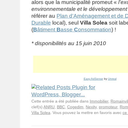
alors que la municipalité promeut «
l’ex
environnementale et le développement
référer au
Plan d’Aménagement et de 
Durable
local), seul
Villa Solea
soit lab
(
B
âtiment
B
asse
C
onsommation
) !
* disponibilités au 15 juin 2010
Easy AdSense
by
Unreal
Cette entrée a été publiée dans
Immobilier
,
Romainvil
clef(s)
ANRU
,
BBC
,
Cogedim
,
Nexity
,
promoteur
,
Roma
Villa Solea
. Vous pouvez la mettre en favoris avec
ce