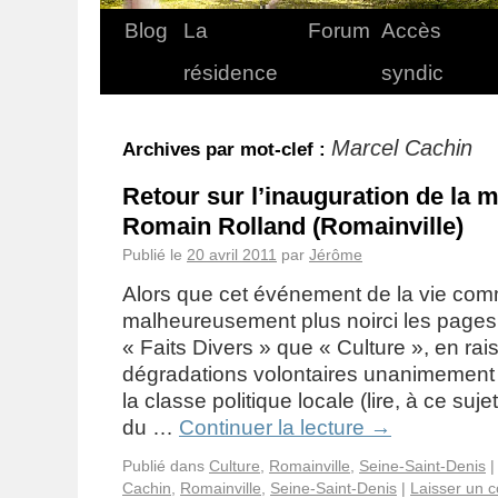
Blog
La
Forum
Accès
résidence
syndic
Marcel Cachin
Archives par mot-clef :
Retour sur l’inauguration de la 
Romain Rolland (Romainville)
Publié le
20 avril 2011
par
Jérôme
Alors que cet événement de la vie co
malheureusement plus noirci les pages 
« Faits Divers » que « Culture », en rai
dégradations volontaires unanimemen
la classe politique locale (lire, à ce su
du …
Continuer la lecture
→
Publié dans
Culture
,
Romainville
,
Seine-Saint-Denis
|
Cachin
,
Romainville
,
Seine-Saint-Denis
|
Laisser un 