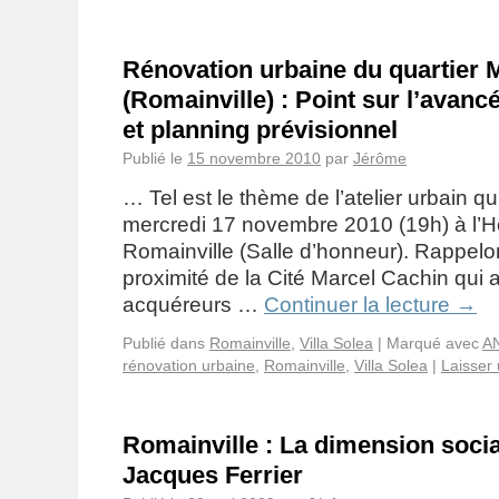
Rénovation urbaine du quartier 
(Romainville) : Point sur l’avanc
et planning prévisionnel
Publié le
15 novembre 2010
par
Jérôme
… Tel est le thème de l’atelier urbain qu
mercredi 17 novembre 2010 (19h) à l’Hô
Romainville (Salle d’honneur). Rappelon
proximité de la Cité Marcel Cachin qui 
acquéreurs …
Continuer la lecture
→
Publié dans
Romainville
,
Villa Solea
|
Marqué avec
A
rénovation urbaine
,
Romainville
,
Villa Solea
|
Laisser
Romainville : La dimension socia
Jacques Ferrier