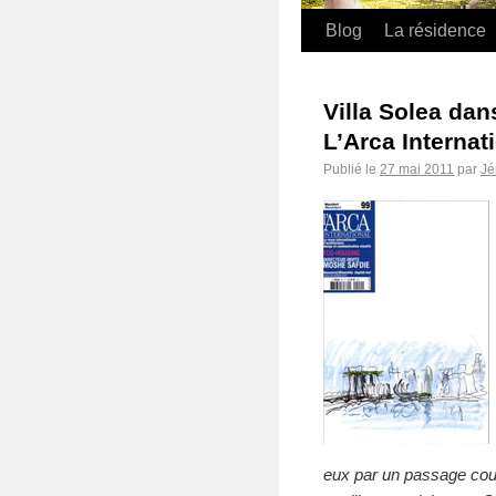
Blog
La résidence
Villa Solea dan
L’Arca Internat
Publié le
27 mai 2011
par
Jé
eux par un passage couv