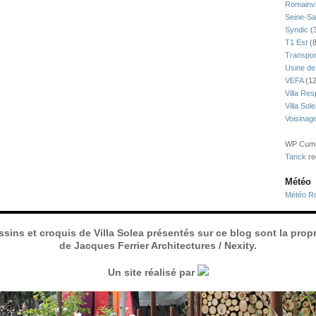
Romainvi
Seine-Sa
Syndic
(
T1 Est
(8
Transpor
Usine de
VEFA
(12
Villa Res
Villa Sol
Voisinag
WP Cumul
Tanck
re
Météo
Météo Ro
ssins et croquis de Villa Solea présentés sur ce blog sont la propr
de Jacques Ferrier Architectures / Nexity.
Un site réalisé par