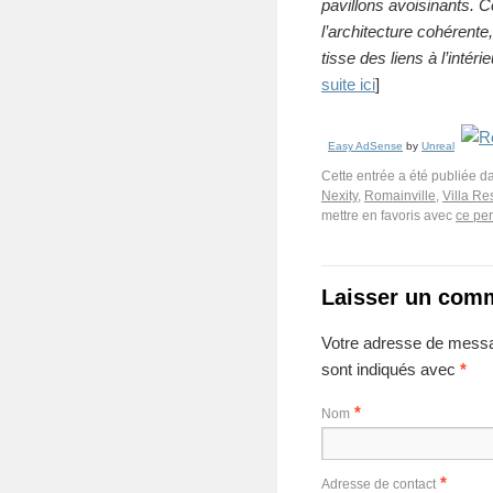
pavillons avoisinants. 
l’architecture cohérent
tisse des liens à l’intéri
suite ici
]
Easy AdSense
by
Unreal
Cette entrée a été publiée 
Nexity
,
Romainville
,
Villa Re
mettre en favoris avec
ce pe
Laisser un com
Votre adresse de messa
sont indiqués avec
*
*
Nom
*
Adresse de contact