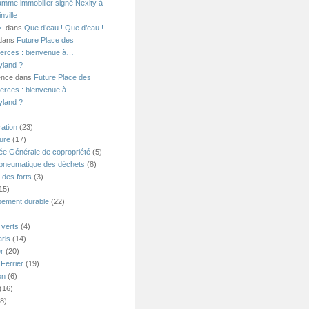
amme immobilier signé Nexity à
nville
=-
dans
Que d’eau ! Que d’eau !
 dans
Future Place des
rces : bienvenue à…
yland ?
ence dans
Future Place des
rces : bienvenue à…
yland ?
ation
(23)
ture
(17)
e Générale de copropriété
(5)
 pneumatique des déchets
(8)
 des forts
(3)
15)
ement durable
(22)
verts
(4)
ris
(14)
er
(20)
Ferrier
(19)
on
(6)
(16)
8)