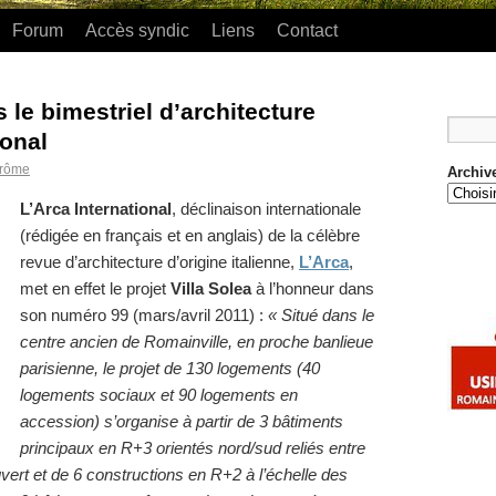
Forum
Accès syndic
Liens
Contact
s le bimestriel d’architecture
ional
rôme
Archiv
L’Arca International
, déclinaison internationale
(rédigée en français et en anglais) de la célèbre
revue d’architecture d’origine italienne,
L’Arca
,
met en effet le projet
Villa Solea
à l’honneur dans
son numéro 99 (mars/avril 2011) :
« Situé dans le
centre ancien de Romainville, en proche banlieue
parisienne, le projet de 130 logements (40
logements sociaux et 90 logements en
accession) s’organise à partir de 3 bâtiments
principaux en R+3 orientés nord/sud reliés entre
ert et de 6 constructions en R+2 à l’échelle des