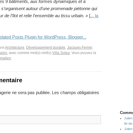
Ces 9 bâtiments, aux formes dynamiques et à
e, s’organisent autour d’une promenade piétonne qui
eur de l’îlot et relie l’ensemble au tissu urbain. »
[
... la
dans
Architecture
,
Développement durable
,
Jacques Ferrier
,
spiro
, avec comme mot(s)-clef(s)
Villa Solea
. Vous pouvez la
rmalien
.
mentaire
gerie ne sera pas publiée. Les champs obligatoires
Commen
Julien
Ile-d
Julien