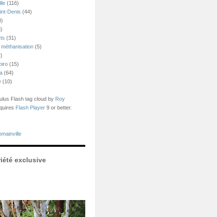
lle
(116)
int-Denis
(44)
3)
)
ts
(31)
 méthanisation
(5)
)
piro
(15)
ea
(64)
e
(10)
us Flash tag cloud by
Roy
quires
Flash Player
9 or better.
mainville
iété exclusive