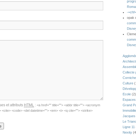
progr
Romai
-=chf
opak
comme
Disne
Clem
comme
Disne
Agglomér
Architec
Assemblé
Collecte
Corniche
Culture
(
Développ
Ecole
(2)
Espaces 
ses et attributs
HTML
:
<a href="" title=""> <abbr title=""> <acronym
Grand Pa
"> <cite> <code> <del datetime=""> <em> <i> <q cite=""> <strike>
Immobili
Jacques 
Le Trian
Ligne 11
Nexity
(4