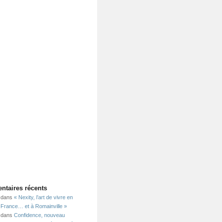
taires récents
dans
« Nexity, l’art de vivre en
e-France… et à Romainville »
dans
Confidence, nouveau