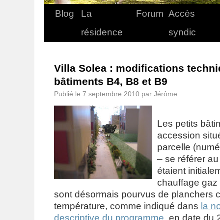
Blog
La
Forum
Accès
résidence
syndic
Villa Solea : modifications techn
bâtiments B4, B8 et B9
Publié le
7 septembre 2010
par
Jérôme
Les petits bât
accession situ
parcelle (num
– se référer a
étaient initial
chauffage gaz 
sont désormais pourvus de planchers 
température, comme indiqué dans
la n
descriptive du programme
, en date du