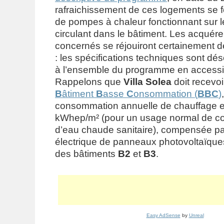
rafraichissement de ces logements se f
de pompes à chaleur fonctionnant sur 
circulant dans le bâtiment. Les acquér
concernés se réjouiront certainement d
: les spécifications techniques sont 
à l’ensemble du programme en accessi
Rappelons que
Villa Solea
doit recevo
B
âtiment
B
asse
C
onsommation (
BBC
)
consommation annuelle de chauffage e
kWhep/m² (pour un usage normal de con
d’eau chaude sanitaire), compensée pa
électrique de panneaux photovoltaïques
des bâtiments
B2
et
B3
.
Easy AdSense
by
Unreal